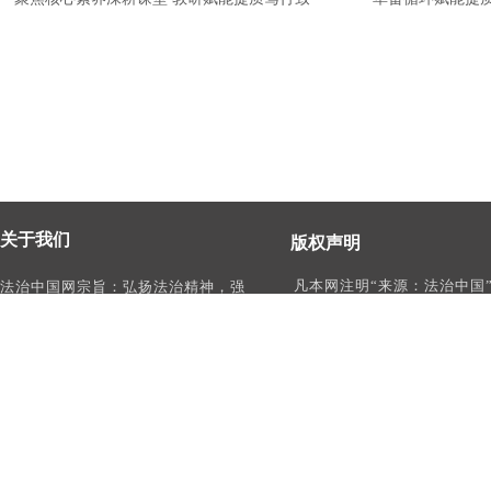
关于我们
版权声明
凡本网注明“来源：法治中国
法治中国网宗旨：弘扬法治精神，强
作品，均为法治中国合法拥
化依法治国、依法执政、依法行政、
有权使用的作品，未经本网
依法治理、依法维权意识，打造及
转载、摘编或利用其它方式
时、权威、有影响力的中国法治服务
作品。
平台。