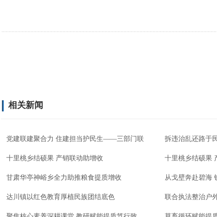
相关新闻
党建联建聚合力 住建担当护民生——三部门联
拆违治乱还路于民
十里桃乡结硕果 产销联动助增收
十里桃乡结硕果 
甘肃华亭神峪乡全力助推粮食提质增收
从戈壁奔赴碧海 
达川镇以红色教育厚植民族团结底色
联合执法整治户
聚焦核心素养深耕课堂 教研赋能提质笃行致
草畜循环赋能提质