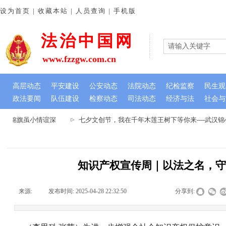
设为首页 | 收藏本站 | 人员查询 | 手机版
法治中国网
www.fzzgw.com.cn
高层动态
平安建设
公安动态
法院动态
纪检监察
民生观
政法要闻
队伍建设
检察动态
司法动态
经济与法
社会与
心 锦旗虽小情谊深
七夕文创节，我在千年木莲王树下等你来----武汉
知识产权宣传周｜以法之名，
来源:
|
发布时间:
2025-04-28 22:32:50
|
|
|
分享到: