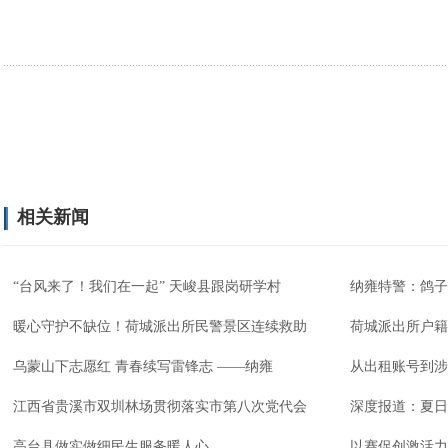
相关新闻
“台风来了！我们在一起” 天峻县跟岗研学村
纳雍特警：鸽子
暖心守护不缺位！荷城派出所民警景区连续救助
荷城派出所户籍
乌蒙山下志愿红 青春续写雷锋志 ——纳雍
从出租账号到涉
江西省贵溪市双圳林场贯彻落实市第八次党代会
深度报道：夏日
高台县做实做细民生服务暖人心
以赛促创激活力