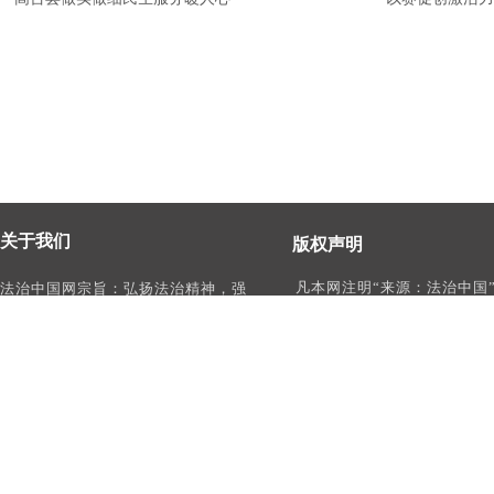
关于我们
版权声明
凡本网注明“来源：法治中国
法治中国网宗旨：弘扬法治精神，强
作品，均为法治中国合法拥
化依法治国、依法执政、依法行政、
有权使用的作品，未经本网
依法治理、依法维权意识，打造及
转载、摘编或利用其它方式
时、权威、有影响力的中国法治服务
作品。
平台。