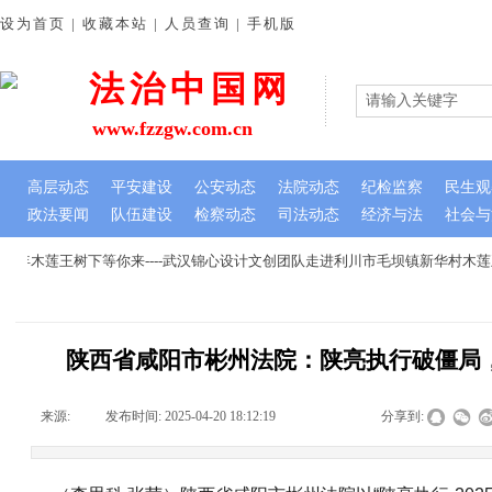
设为首页 | 收藏本站 | 人员查询 | 手机版
法治中国网
www.fzzgw.com.cn
高层动态
平安建设
公安动态
法院动态
纪检监察
民生观
政法要闻
队伍建设
检察动态
司法动态
经济与法
社会与
年木莲王树下等你来----武汉锦心设计文创团队走进利川市毛坝镇新华村木莲
陕西省咸阳市彬州法院：陕亮执行破僵局
来源:
|
发布时间:
2025-04-20 18:12:19
|
|
|
分享到: