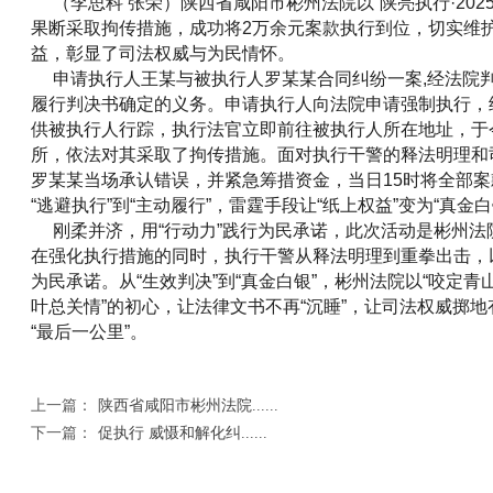
（李思科 张荣）陕西省咸阳市彬州法院以“陕亮执行·202
果断采取拘传措施，成功将2万余元案款执行到位，切实维
益，彰显了司法权威与为民情怀。
申请执行人王某与被执行人罗某某合同纠纷一案,经法院
履行判决书确定的义务。申请执行人向法院申请强制执行，
供被执行人行踪，执行法官立即前往被执行人所在地址，于
所，依法对其采取了拘传措施。面对执行干警的释法明理和
罗某某当场承认错误，并紧急筹措资金，当日15时将全部
“逃避执行”到“主动履行”，雷霆手段让“纸上权益”变为“真金白
刚柔并济，用“行动力”践行为民承诺，此次活动是彬州法院
在强化执行措施的同时，执行干警从释法明理到重拳出击，
为民承诺。从“生效判决”到“真金白银”，彬州法院以“咬定青
叶总关情”的初心，让法律文书不再“沉睡”，让司法权威掷
“最后一公里”。
上一篇：
陕西省咸阳市彬州法院......
下一篇：
促执行 威慑和解化纠......