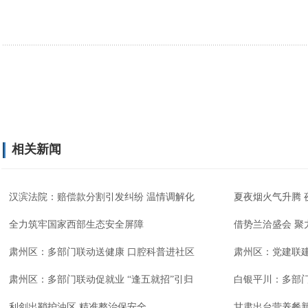
相关新闻
汉滨法院：赔偿款分割引发纠纷 温情调解化
夏夜烟火气升腾 
全力筑牢国家西部生态安全屏障
借势兰洽盛会 聚
肃州区：多部门联动送健康 口腔科普进社区
肃州区：党建联
肃州区：多部门联动促就业 “逢五就招”引归
白银平川：多部
利剑出鞘护油区 精准整治保安全
甘肃出台营养餐新