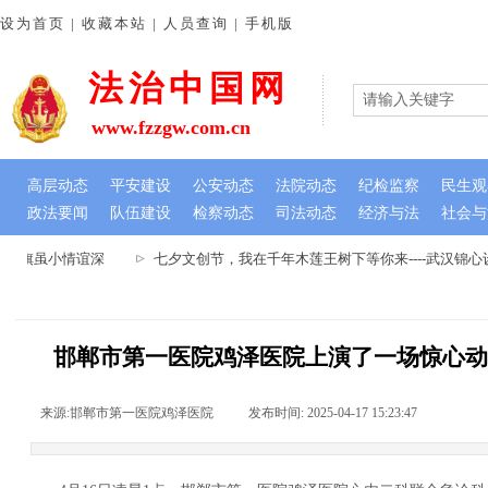
设为首页 | 收藏本站 | 人员查询 | 手机版
法治中国网
www.fzzgw.com.cn
高层动态
平安建设
公安动态
法院动态
纪检监察
民生观
政法要闻
队伍建设
检察动态
司法动态
经济与法
社会与
锦旗虽小情谊深
七夕文创节，我在千年木莲王树下等你来----武汉锦
邯郸市第一医院鸡泽医院上演了一场惊心动
来源:
邯郸市第一医院鸡泽医院
|
发布时间:
2025-04-17 15:23:47
|
|