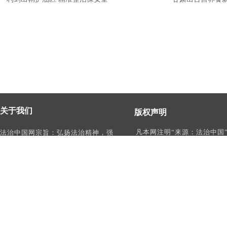
关于我们
版权声明
凡本网注明“来源：法治中国
法治中国网宗旨：弘扬法治精神，强
作品，均为法治中国合法拥
化依法治国、依法执政、依法行政、
有权使用的作品，未经本网
依法治理、依法维权意识，打造及
转载、摘编或利用其它方式
时、权威、有影响力的中国法治服务
作品。
平台。