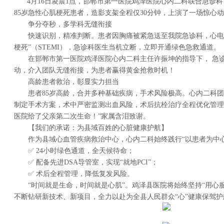
4月16日凌晨1点，邯郸市第一医院鸡泽医院心内二科联合急诊科
85岁急性心肌梗死患者，造影支架全程仅30分钟，上演了一场惊心动
争分夺秒，多学科无缝衔接
快速识别，精准判断。患者因胸痛被紧急送至我院急诊科，心电图
梗死”（STEMI），急诊科医生当机立断，立即开通绿色急救通道。
在邯郸市第一医院鸡泽医院心内二科主任许振坤的指导下， 急诊
动，介入团队无缝衔接，为患者赢得黄金抢救时机！
高龄患者救治，彰显实力担当
患者85岁高龄，合并多种基础疾病，手术风险极高。心内二科团
制定手术方案，术中严密监测出血风险，术后抗栓治疗全程优化管理
医院给了父亲第二次生命！”家属含泪致谢。
【我们的承诺：为县域百姓的心脏健康护航】
作为县域心血管疾病救治中心，心内二科始终践行“以患者为中心
✅ 24小时绿色通道，全天候待命；
✅ 配备先进DSA导管室，实现“就地PCI”；
✅ 术后全程管理，降低复发风险。
“时间就是生命，时间就是心肌”。鸡泽县医院将始终坚持“用心服
不断钻研新技术、新项目，全力以赴为全县人民群众“心”健康保驾护