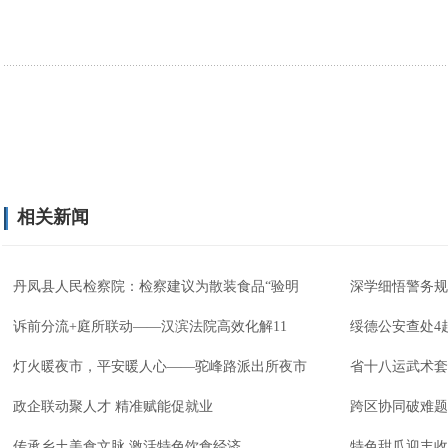
相关新闻
丹凤县人民检察院：检察建议为散装食品“验明
深学细悟警务规
诉前分流+庭所联动——汉滨法院高效化解11
绥德公安查处4
灯火暖夜市，平安暖人心——驼峰路派出所夜市
省十八运武术套
政企联动聚人才 精准赋能促就业
跨区协同破难题
传承乡土美食文脉 激活特色饮食经济
特色甜瓜迎丰收