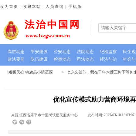
设为首页 | 收藏本站 | 人员查询 | 手机版
法治中国网
www.fzzgw.com.cn
高层动态
平安建设
公安动态
法院动态
纪检监察
民生观
政法要闻
队伍建设
检察动态
司法动态
经济与法
社会与
解难暖民心 锦旗虽小情谊深
七夕文创节，我在千年木莲王树下等你来-
优化宣传模式助力营商环境
来源:
江西省乐平市十里岗镇便民服务中心
|
发布时间:
2025-03-10 13:03:07