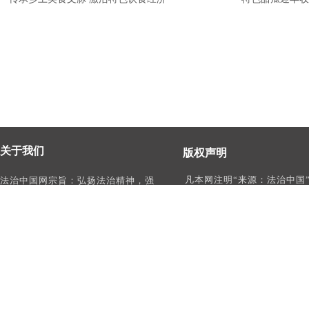
关于我们
版权声明
凡本网注明“来源：法治中国
法治中国网宗旨：弘扬法治精神，强
作品，均为法治中国合法拥
化依法治国、依法执政、依法行政、
有权使用的作品，未经本网
依法治理、依法维权意识，打造及
转载、摘编或利用其它方式
时、权威、有影响力的中国法治服务
作品。
平台。