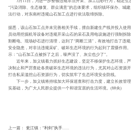
3月11日
，为进一步整顿违规非法开采、加工山砂行为，稳定生
“污染消除、生态修复、群众满意”的总体要求，组织镇环保办、城
法行动，对东南村违规山石加工点进行依法取缔拆除。
据悉，该山石加工点并未完善相关手续，擅自新建生产线并投入使用
员动用挖掘机等设备对违规开采山石的采石及用电设施进行强制拆除
割断电、现场砂石进行清理，达到了“两断三清”，有效地打击了违
安全隐患，对非法违规采矿、破坏生态环境的行为起到了震慑作用。
示：“山石加工点被拆了之后，噪声没了、灰尘也少了”。
近年来，加义镇着力抓好生态建设，坚定不移保护生态环境，严
决制止和严厉查处各类破坏生态环境的违法行为，尤其对山石资源开
打击私采滥挖山石资源行为，切实筑牢了生态环境安全防线。
下一步，加义镇将持续加大环保巡查和打击力度，建立长效管理
实基础，为广大人民群众提供一个和谐宜居的生活环境。
(钟央)
上一篇：
瓮江镇：“利剑”执手......