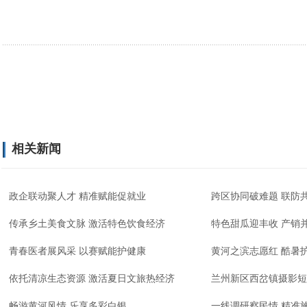
相关新闻
政企联动聚人才 精准赋能促就业
跨区协同破难题 联防
传承乡土美食文脉 激活特色饮食经济
特色甜瓜迎丰收 产销
青春医者展风采 以赛赋能护健康
黄河之滨志愿红 酷暑
依托清凉生态资源 激活夏日文旅热经济
兰州新区西岔镇摄影短
畅游黄河风情 乐享多彩白银
一线调研察民情 精准