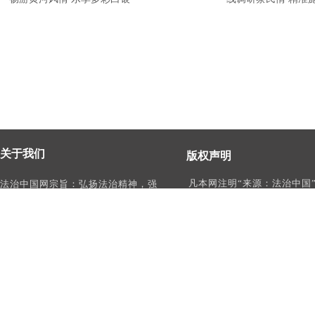
关于我们
版权声明
凡本网注明“来源：法治中国
法治中国网宗旨：弘扬法治精神，强
作品，均为法治中国合法拥
化依法治国、依法执政、依法行政、
有权使用的作品，未经本网
依法治理、依法维权意识，打造及
转载、摘编或利用其它方式
时、权威、有影响力的中国法治服务
作品。
平台。