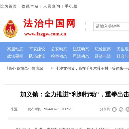
设为首页 | 收藏本站 | 人员查询 | 手机版
法治中国网
www.fzzgw.com.cn
高层动态
平安建设
公安动态
法院动态
纪检监察
民生观
政法要闻
队伍建设
检察动态
司法动态
经济与法
社会与
暖民心 锦旗虽小情谊深
七夕文创节，我在千年木莲王树下等你来---
加义镇：全力推进“利剑行动”，重拳出
来源:
|
发布时间:
2024-03-25 10:12:20
|
|
|
分享到: