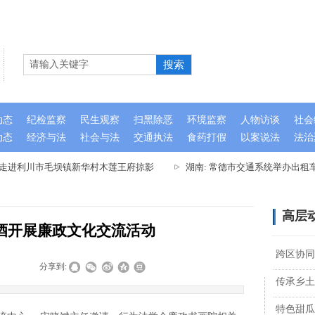
搜索
动态
纪检监察
民生观察
扫黑除恶
环境监察
人物访谈
社会
动态
经济与法
社会与法
交通执法
食药打假
以案说法
法治
队走进利川市毛坝镇新华村木莲王府掠影
湖南: 常德市交通系统举办出租
高层
汾酒开展廉政文化交流活动
跨区协同
|
|
分享到:
传承乡土
特色甜瓜