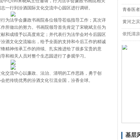
中心ceo宋晓斌主任邀请，行为法学会廉政书画院相关
同志一行到汾酒国际文化交流中心园区进行调研。
青春医者
行为法学会廉政书画院各位领导莅临指导工作；其次详
黄河之滨
工作所做出的努力。书画院领导首先肯定了宋晓斌主任为
依托清凉
贡献和成绩予以高度肯定；并代表行为法学会对今后园区
于汾酒文化交流输出，给予全面的支持和今后工作的精诚
雷锋精神传承工作的持续、扎实推进给了很多宝贵的意
领导和相关人员对整个生态园进行了参观学习。
化交流中心以廉政、法治、清明的工作思路，勇于创
必会把传统优秀的汾酒文化引流全国，汾香全球。
基层