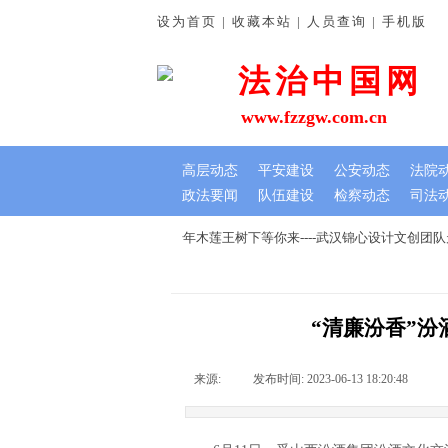
设为首页 | 收藏本站 | 人员查询 | 手机版
法治中国网
www.fzzgw.com.cn
高层动态
平安建设
公安动态
法院
政法要闻
队伍建设
检察动态
司法
谊深
七夕文创节，我在千年木莲王树下等你来----武汉锦心设计文创团
“清廉汾香”
来源:
|
发布时间:
2023-06-13 18:20:48
|