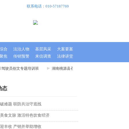
联系电话：010-57187769
综合
法治人物
基层风采
大案要案
聚焦
传销预警
来信调查
法律讲堂
车驾驶员创文专题培训班
湖南桃源县召开文明城市指数测评迎检工作大会
动态
破难题 联防共治守底线
美食文脉 激活特色饮食经济
迎丰收 产销并举助增收