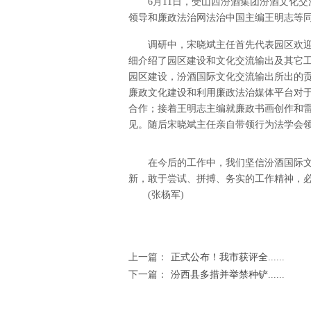
6月11日，受山西汾酒集团汾酒文化交流
领导和廉政法治网法治中国主编王明志等
调研中，宋晓斌主任首先代表园区欢迎
细介绍了园区建设和文化交流输出及其它
园区建设，汾酒国际文化交流输出所出的
廉政文化建设和利用廉政法治媒体平台对
合作；接着王明志主编就廉政书画创作和
见。随后宋晓斌主任亲自带领行为法学会
在今后的工作中，我们坚信汾酒国际文
新，敢于尝试、拼搏、务实的工作精神，
(张杨军)
上一篇：
正式公布！我市获评全......
下一篇：
汾西县多措并举禁种铲......