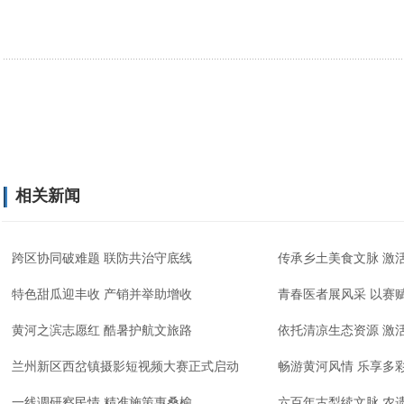
相关新闻
跨区协同破难题 联防共治守底线
传承乡土美食文脉 激
特色甜瓜迎丰收 产销并举助增收
青春医者展风采 以赛
黄河之滨志愿红 酷暑护航文旅路
依托清凉生态资源 激
兰州新区西岔镇摄影短视频大赛正式启动
畅游黄河风情 乐享多
一线调研察民情 精准施策惠桑榆
六百年古梨续文脉 农