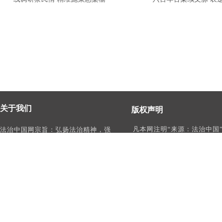
关于我们
版权声明
凡本网注明“来源：法治中国
法治中国网宗旨：弘扬法治精神，强
作品，均为法治中国合法拥
化依法治国、依法执政、依法行政、
有权使用的作品，未经本网
依法治理、依法维权意识，打造及
转载、摘编或利用其它方式
时、权威、有影响力的中国法治服务
作品。
平台。