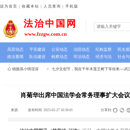
设为首页 | 收藏本站 | 人员查询 | 手机版
法治中国网
www.fzzgw.com.cn
高层动态
平安建设
公安动态
法院动态
纪检监察
民生观
政法要闻
队伍建设
检察动态
司法动态
经济与法
社会与
民心 锦旗虽小情谊深
七夕文创节，我在千年木莲王树下等你来----
肖菊华出席中国法学会常务理事扩大会
来源:
|
发布时间:
2023-02-27 10:56:01
|
|
|
分享到: