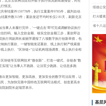
日，北京互联网法院召开数字执行情况新闻通报会，向社
执行情况。
绥德公安
案件159778件，执行立案案件9785件，裁判自动
灯火暖夜
均执结案件数313件；案款发还平均时长仅2.81天，刷新北京
省十八运
当事人未履行完毕，‘一键点击’即可完成调解协议执行
微信扫码、输入交款金额、核实交款金额三步，案款即达
院执行局副局长崔丽萍通报了八项数字执行创新举措，包
交纳执行案款、一键智能发还案款、线上执行财产线索接
线上执行、“区块链+”公证机构现场调查、线上执行全程
块链等互联网技术“微创新”，打造一键式、全链条“数
正实现“让当事人不跑路、让法官少跑路、让信息多跑
出更加智能、更加高效、更加安全的数字司法应用，让
惠民，为加快完善中国特色互联网司法模式、创造更高水
法院副院长赵瑞罡表示。
基层