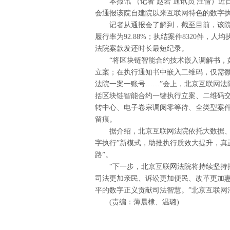
本报讯 （记者 赵岩 通讯员 汪倩）近
会通报该院自建院以来互联网特色的数字
记者从通报会了解到，截至目前，该院共审结
履行率为92.88%；执结案件8320件，人
法院案款发还时长最短纪录。
“将区块链智能合约技术嵌入调解书，如
立案；在执行通知书中嵌入二维码，仅需
法院一案一账号……”会上，北京互联网法
括区块链智能合约一键执行立案、二维码
转中心、电子卷宗调阅零等待、全类型案件
留痕。
据介绍，北京互联网法院依托大数据、区
字执行”新模式，助推执行质效大提升，真
路”。
“下一步，北京互联网法院将持续坚持推
司法更加亲民、诉讼更加便民、改革更加
平的数字正义贡献司法智慧。”北京互联网
(责编：薄晨棣、温璐)