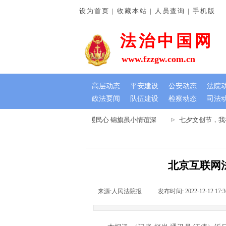
设为首页 | 收藏本站 | 人员查询 | 手机版
法治中国网
www.fzzgw.com.cn
高层动态
平安建设
公安动态
法院
政法要闻
队伍建设
检察动态
司法
河南通许法院：排忧解难暖民心 锦旗虽小情谊深
七夕文创节，我在
北京互联网
来源:
人民法院报
|
发布时间:
2022-12-12 17:3