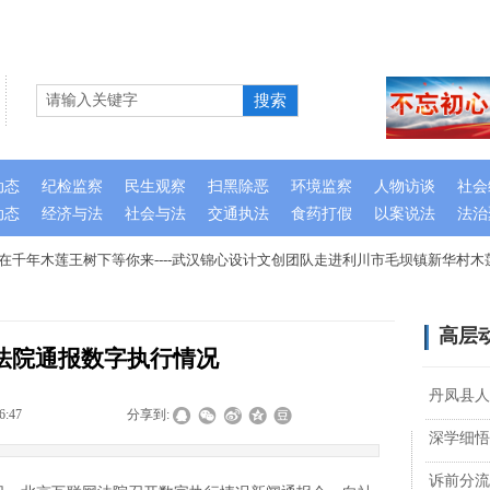
搜索
动态
纪检监察
民生观察
扫黑除恶
环境监察
人物访谈
社会
动态
经济与法
社会与法
交通执法
食药打假
以案说法
法治
千年木莲王树下等你来----武汉锦心设计文创团队走进利川市毛坝镇新华村木
高层
法院通报数字执行情况
丹凤县人
6:47
|
|
|
分享到:
深学细悟
诉前分流