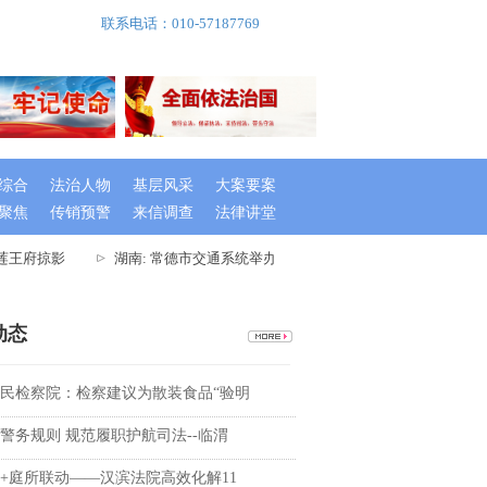
联系电话：010-57187769
综合
法治人物
基层风采
大案要案
聚焦
传销预警
来信调查
法律讲堂
莲王府掠影
湖南: 常德市交通系统举办出租车驾驶员创文专题培训班
动态
民检察院：检察建议为散装食品“验明
警务规则 规范履职护航司法--临渭
+庭所联动——汉滨法院高效化解11