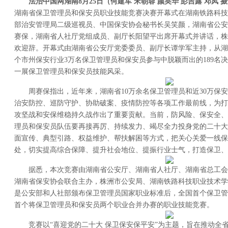
法治中国网湖南8月25日（何建军 宋朝蓉 颜英华 彭吉露 邓凤 摄
湖南省保卫管理员和保安员职业技能竞赛决赛开幕式在湖南铁路科技
部治安管理局二级巡视员、中国保安协会秘书长吴笑颜，湖南省公安
赛保，湖南省人社厅党组成员、副厅长阳望平出席开幕式并讲话，株
欢迎辞。开幕式由湖南省公安厅党委委员、副厅长谭学军主持，从湖南
个市州保安行业3万名保卫管理员和保安员参与中脱颖而出的189名
一展保卫管理员和保安员技能风采。
周赛保指出，近年来，湖南省10万余名保卫管理员和近30万保安
治安防控、巡防守护、协助破案、疫情防控等各项工作最前线，为打
攻坚战和安保维稳持久战作出了重要贡献。当前，防风险、保安全、
理员和保安员队伍要再接再厉、持续发力、竭尽全力投身党的二十大
面宣传、典型引路、权益维护、帮扶解困等方式，把关心关爱一线保
处，切实提高综合保障、提升社会地位、提振行业士气，打造保卫、
据悉，本次竞赛由湖南省公安厅、湖南省人社厅、湖南省总工会
湖南省保安协会联合主办，株洲市公安局、湖南铁路科技职业技术学
是公安部和人社部颁布保卫管理员国家职业标准后，全国首个保卫管
首个将保卫管理员和保安员两个职业合并办赛的职业技能竞赛。
竞赛以“喜迎党的二十大 保卫保安保平安”为主题，旨在推动全