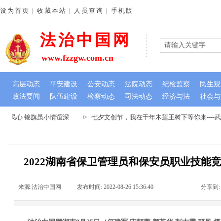
设为首页 | 收藏本站 | 人员查询 | 手机版
法治中国网
www.fzzgw.com.cn
高层动态
平安建设
公安动态
法院动态
纪检监察
民生观
政法要闻
队伍建设
检察动态
司法动态
经济与法
社会与
暖民心 锦旗虽小情谊深
七夕文创节，我在千年木莲王树下等你来----
2022湖南省保卫管理员和保安员职业技能
来源:
法治中国网
|
发布时间:
2022-08-26 15:36:40
|
|
|
分享到: