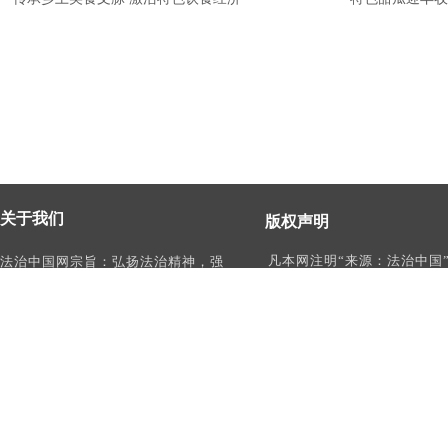
关于我们
版权声明
凡本网注明“来源：法治中国
法治中国网宗旨：弘扬法治精神，强
作品，均为法治中国合法拥
化依法治国、依法执政、依法行政、
有权使用的作品，未经本网
依法治理、依法维权意识，打造及
转载、摘编或利用其它方式
时、权威、有影响力的中国法治服务
作品。
平台。