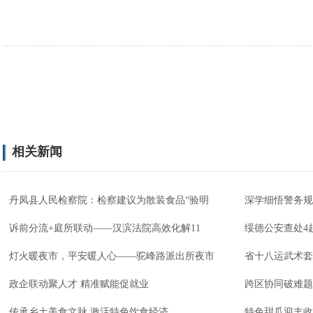
相关新闻
丹凤县人民检察院：检察建议为散装食品“验明
深学细悟警务规
诉前分流+庭所联动——汉滨法院高效化解11
绥德公安查处4
灯火暖夜市，平安暖人心——驼峰路派出所夜市
省十八运武术套
政企联动聚人才 精准赋能促就业
跨区协同破难题
传承乡土美食文脉 激活特色饮食经济
特色甜瓜迎丰收