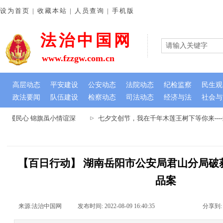
设为首页 | 收藏本站 | 人员查询 | 手机版
法治中国网
www.fzzgw.com.cn
高层动态
平安建设
公安动态
法院动态
纪检监察
民生观
政法要闻
队伍建设
检察动态
司法动态
经济与法
社会与
难暖民心 锦旗虽小情谊深
七夕文创节，我在千年木莲王树下等你来---
【百日行动】 湖南岳阳市公安局君山分局破
品案
来源:
法治中国网
|
发布时间:
2022-08-09 16:40:35
|
|
|
分享到: