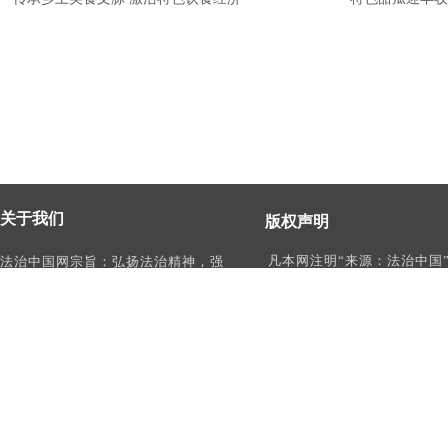
关于我们
版权声明
凡本网注明“来源：法治中国
法治中国网宗旨：弘扬法治精神，强
作品，均为法治中国合法拥
化依法治国、依法执政、依法行政、
有权使用的作品，未经本网
依法治理、依法维权意识，打造及
转载、摘编或利用其它方式
时、权威、有影响力的中国法治服务
作品。
平台。