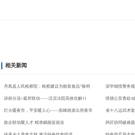
相关新闻
丹凤县人民检察院：检察建议为散装食品“验明
深学细悟警务规
诉前分流+庭所联动——汉滨法院高效化解11
绥德公安查处4
灯火暖夜市，平安暖人心——驼峰路派出所夜市
省十八运武术套
政企联动聚人才 精准赋能促就业
跨区协同破难题
传承乡土美食文脉 激活特色饮食经济
特色甜瓜迎丰收