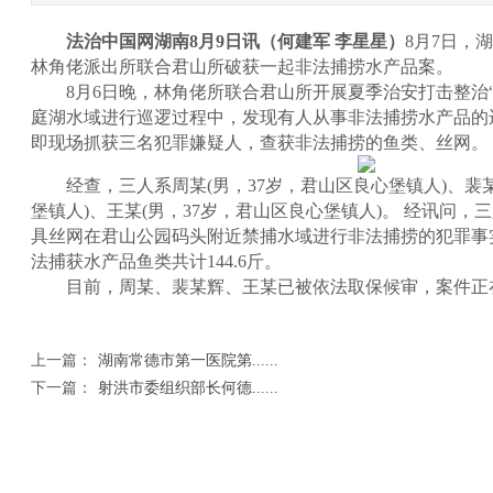
法治中国网湖南
8月9日讯
（何建军
李星星
）
8月7日，
林角佬派出所联合君山所破获一起非法捕捞水产品案。
8月6日晚，林角佬所联合君山所开展夏季治安打击整治“
庭湖水域进行巡逻过程中，发现有人从事非法捕捞水产品的
即现场抓获三名犯罪嫌疑人，查获非法捕捞的鱼类、丝网。
经查，三人系周某(男，37岁，君山区良心堡镇人)、裴某
堡镇人)、王某(男，37岁，君山区良心堡镇人)。 经讯问
具丝网在君山公园码头附近禁捕水域进行非法捕捞的犯罪事
法捕获水产品鱼类共计144.6斤。
目前，周某、裴某辉、王某已被依法取保候审，案件正
上一篇：
湖南常德市第一医院第......
下一篇：
射洪市委组织部长何德......