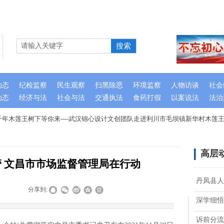
搜索
动态
纪检监察
民生观察
扫黑除恶
环境监察
人物访谈
社会
动态
经济与法
社会与法
交通执法
食药打假
以案说法
法治
年木莲王树下等你来----武汉锦心设计文创团队走进利川市毛坝镇新华村木莲王
高层
管 文昌市市场监督管理局在行动
丹凤县人
|
|
分享到:
深学细悟
诉前分流