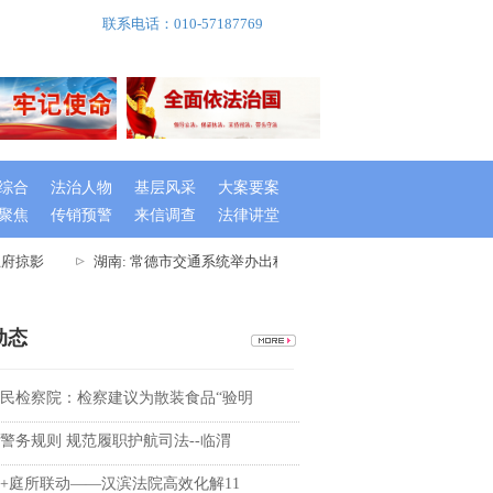
联系电话：010-57187769
综合
法治人物
基层风采
大案要案
聚焦
传销预警
来信调查
法律讲堂
府掠影
湖南: 常德市交通系统举办出租车驾驶员创文专题培训班
动态
民检察院：检察建议为散装食品“验明
警务规则 规范履职护航司法--临渭
+庭所联动——汉滨法院高效化解11