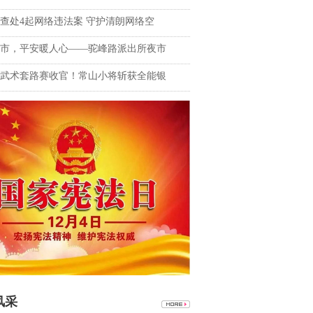
查处4起网络违法案 守护清朗网络空
市，平安暖人心——驼峰路派出所夜市
武术套路赛收官！常山小将斩获全能银
风采