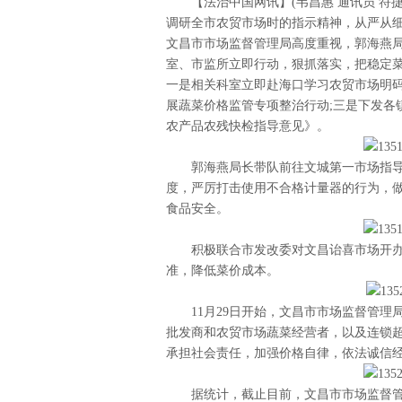
【法治中国网讯】(韦昌惠 通讯员 符捷
调研全市农贸市场时的指示精神，从严从细
文昌市市场监督管理局高度重视，郭海燕局
室、市监所立即行动，狠抓落实，把稳定
一是相关科室立即赴海口学习农贸市场明码
展蔬菜价格监管专项整治行动;三是下发各
农产品农残快检指导意见》。
郭海燕局长带队前往文城第一市场指
度，严厉打击使用不合格计量器的行为，做
食品安全。
积极联合市发改委对文昌诒喜市场开
准，降低菜价成本。
11月29日开始，文昌市市场监督管
批发商和农贸市场蔬菜经营者，以及连锁
承担社会责任，加强价格自律，依法诚信
据统计，截止目前，文昌市市场监督管