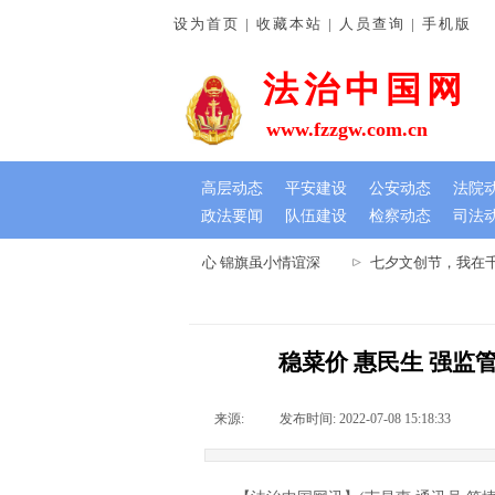
设为首页 | 收藏本站 | 人员查询 | 手机版
法治中国网
www.fzzgw.com.cn
高层动态
平安建设
公安动态
法院
政法要闻
队伍建设
检察动态
司法
河南通许法院：排忧解难暖民心 锦旗虽小情谊深
七夕文创节，我在千
稳菜价 惠民生 强监
来源:
|
发布时间:
2022-07-08 15:18:33
|