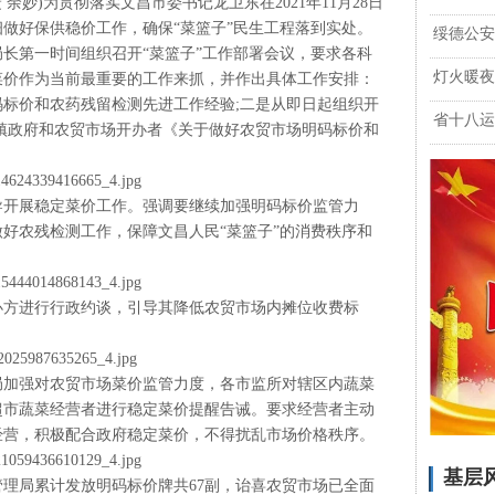
 余妙)为贯彻落实文昌市委书记龙卫东在2021年11月28日
做好保供稳价工作，确保“菜篮子”民生工程落到实处。
绥德公安
长第一时间组织召开“菜篮子”工作部署会议，要求各科
灯火暖夜
菜价作为当前最重要的工作来抓，并作出具体工作安排：
标价和农药残留检测先进工作经验;二是从即日起组织开
省十八运
镇政府和农贸市场开办者《关于做好农贸市场明码标价和
导开展稳定菜价工作。强调要继续加强明码标价监管力
好农残检测工作，保障文昌人民“菜篮子”的消费秩序和
办方进行行政约谈，引导其降低农贸市场内摊位收费标
理局加强对农贸市场菜价监管力度，各市监所对辖区内蔬菜
超市蔬菜经营者进行稳定菜价提醒告诫。要求经营者主动
经营，积极配合政府稳定菜价，不得扰乱市场价格秩序。
基层
理局累计发放明码标价牌共67副，诒喜农贸市场已全面