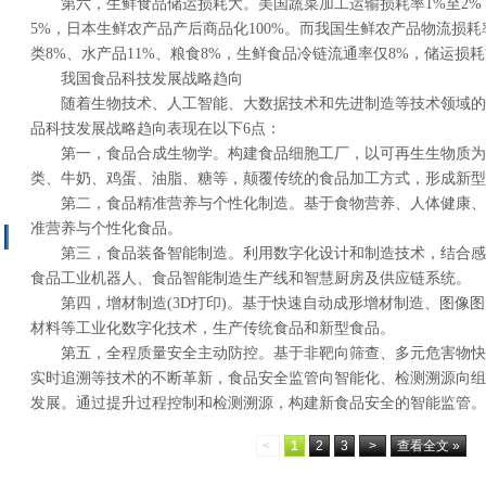
第六，生鲜食品储运损耗大。美国蔬菜加工运输损耗率1%至2
5%，日本生鲜农产品产后商品化100%。而我国生鲜农产品物流损耗
类8%、水产品11%、粮食8%，生鲜食品冷链流通率仅8%，储运损
我国食品科技发展战略趋向
随着生物技术、人工智能、大数据技术和先进制造等技术领域的
品科技发展战略趋向表现在以下6点：
第一，食品合成生物学。构建食品细胞工厂，以可再生生物质为
类、牛奶、鸡蛋、油脂、糖等，颠覆传统的食品加工方式，形成新型
第二，食品精准营养与个性化制造。基于食物营养、人体健康、
准营养与个性化食品。
第三，食品装备智能制造。利用数字化设计和制造技术，结合感
食品工业机器人、食品智能制造生产线和智慧厨房及供应链系统。
第四，增材制造(3D打印)。基于快速自动成形增材制造、图像
材料等工业化数字化技术，生产传统食品和新型食品。
第五，全程质量安全主动防控。基于非靶向筛查、多元危害物快
实时追溯等技术的不断革新，食品安全监管向智能化、检测溯源向组
发展。通过提升过程控制和检测溯源，构建新食品安全的智能监管。
<
1
2
3
>
查看全文 »