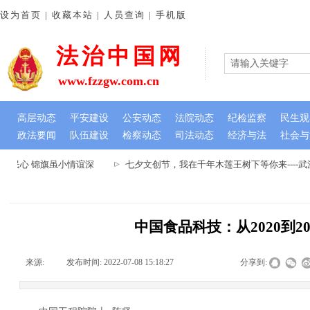
设为首页 | 收藏本站 | 人员查询 | 手机版
法治中国网
www.fzzgw.com.cn
高层动态
平安建设
公安动态
法院动态
纪检监察
民生观
政法要闻
队伍建设
检察动态
司法动态
经济与法
社会与
民心 锦旗虽小情谊深
七夕文创节，我在千年木莲王树下等你来----
中国食品科技：从2020到20
来源:
|
发布时间:
2022-07-08 15:18:27
|
|
|
分享到: