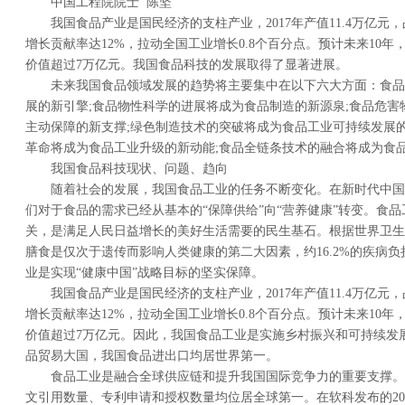
中国工程院院士 陈坚
我国食品产业是国民经济的支柱产业，2017年产值11.4万亿元
增长贡献率达12%，拉动全国工业增长0.8个百分点。预计未来10年
价值超过7万亿元。我国食品科技的发展取得了显著进展。
未来我国食品领域发展的趋势将主要集中在以下六大方面：食品
展的新引擎;食品物性科学的进展将成为食品制造的新源泉;食品危
主动保障的新支撑;绿色制造技术的突破将成为食品工业可持续发展
革命将成为食品工业升级的新动能;食品全链条技术的融合将成为食
我国食品科技现状、问题、趋向
随着社会的发展，我国食品工业的任务不断变化。在新时代中国
们对于食品的需求已经从基本的“保障供给”向“营养健康”转变。食
关，是满足人民日益增长的美好生活需要的民生基石。根据世界卫生
膳食是仅次于遗传而影响人类健康的第二大因素，约16.2%的疾病
业是实现“健康中国”战略目标的坚实保障。
我国食品产业是国民经济的支柱产业，2017年产值11.4万亿元
增长贡献率达12%，拉动全国工业增长0.8个百分点。预计未来10年
价值超过7万亿元。因此，我国食品工业是实施乡村振兴和可持续发
品贸易大国，我国食品进出口均居世界第一。
食品工业是融合全球供应链和提升我国国际竞争力的重要支撑。
文引用数量、专利申请和授权数量均位居全球第一。在软科发布的201