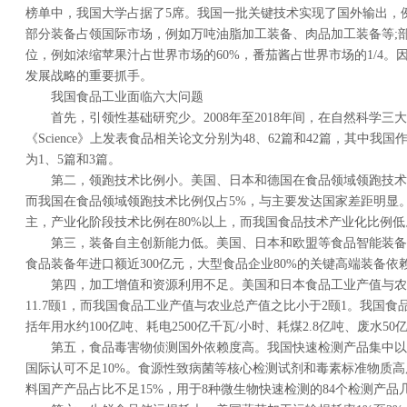
榜单中，我国大学占据了5席。我国一批关键技术实现了国外输出，
部分装备占领国际市场，例如万吨油脂加工装备、肉品加工装备等;
位，例如浓缩苹果汁占世界市场的60%，番茄酱占世界市场的1/4
发展战略的重要抓手。
我国食品工业面临六大问题
首先，引领性基础研究少。2008年至2018年间，在自然科学三大顶级
《Science》上发表食品相关论文分别为48、62篇和42篇，其中
为1、5篇和3篇。
第二，领跑技术比例小。美国、日本和德国在食品领域领跑技术比例
而我国在食品领域领跑技术比例仅占5%，与主要发达国家差距明显
主，产业化阶段技术比例在80%以上，而我国食品技术产业化比例低
第三，装备自主创新能力低。美国、日本和欧盟等食品智能装备
食品装备年进口额近300亿元，大型食品企业80%的关键高端装备依
第四，加工增值和资源利用不足。美国和日本食品工业产值与农业
11.7颐1，而我国食品工业产值与农业总产值之比小于2颐1。我国
括年用水约100亿吨、耗电2500亿千瓦/小时、耗煤2.8亿吨、废水5
第五，食品毒害物侦测国外依赖度高。我国快速检测产品集中以农
国际认可不足10%。食源性致病菌等核心检测试剂和毒素标准物质
料国产产品占比不足15%，用于8种微生物快速检测的84个检测产品