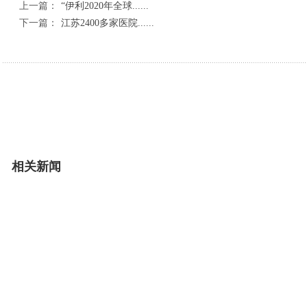
上一篇：
“伊利2020年全球......
下一篇：
江苏2400多家医院......
相关新闻
汉滨法院：赔偿款分割引发纠纷 温情调解化
夏夜烟火气升腾 
全力筑牢国家西部生态安全屏障
借势兰洽盛会 聚
肃州区：多部门联动送健康 口腔科普进社区
肃州区：党建联
肃州区：多部门联动促就业 “逢五就招”引归
白银平川：多部