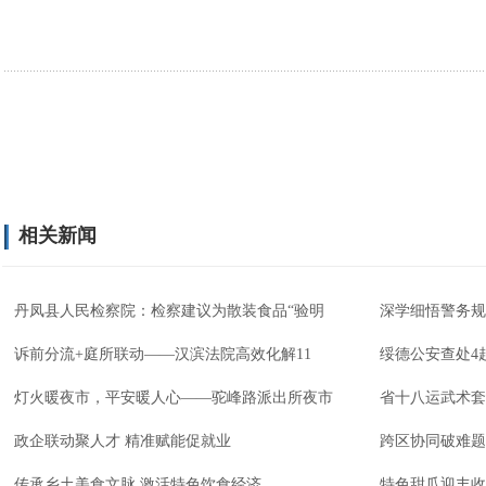
相关新闻
丹凤县人民检察院：检察建议为散装食品“验明
深学细悟警务规
诉前分流+庭所联动——汉滨法院高效化解11
绥德公安查处4
灯火暖夜市，平安暖人心——驼峰路派出所夜市
省十八运武术套
政企联动聚人才 精准赋能促就业
跨区协同破难题
传承乡土美食文脉 激活特色饮食经济
特色甜瓜迎丰收