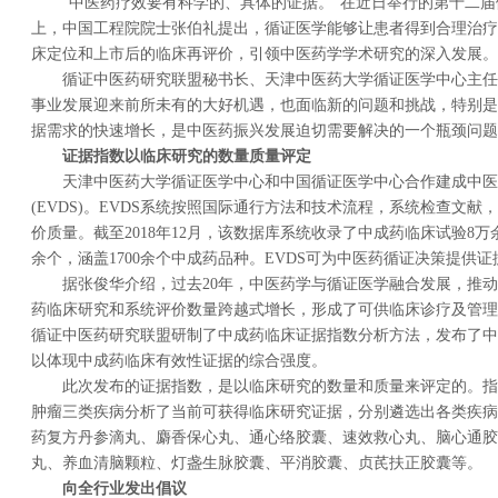
“中医药疗效要有科学的、具体的证据。”在近日举行的第十二
上，中国工程院院士张伯礼提出，循证医学能够让患者得到合理治疗
床定位和上市后的临床再评价，引领中医药学学术研究的深入发展。
循证中医药研究联盟秘书长、天津中医药大学循证医学中心主任
事业发展迎来前所未有的大好机遇，也面临新的问题和挑战，特别是
据需求的快速增长，是中医药振兴发展迫切需要解决的一个瓶颈问题
证据指数以临床研究的数量质量评定
天津中医药大学循证医学中心和中国循证医学中心合作建成中医
(EVDS)。EVDS系统按照国际通行方法和技术流程，系统检查文
价质量。截至2018年12月，该数据库系统收录了中成药临床试验8万余个
余个，涵盖1700余个中成药品种。EVDS可为中医药循证决策提供
据张俊华介绍，过去20年，中医药学与循证医学融合发展，推
药临床研究和系统评价数量跨越式增长，形成了可供临床诊疗及管理
循证中医药研究联盟研制了中成药临床证据指数分析方法，发布了中
以体现中成药临床有效性证据的综合强度。
此次发布的证据指数，是以临床研究的数量和质量来评定的。指
肿瘤三类疾病分析了当前可获得临床研究证据，分别遴选出各类疾病T
药复方丹参滴丸、麝香保心丸、通心络胶囊、速效救心丸、脑心通胶
丸、养血清脑颗粒、灯盏生脉胶囊、平消胶囊、贞芪扶正胶囊等。
向全行业发出倡议