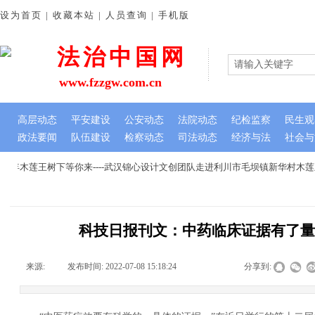
设为首页 | 收藏本站 | 人员查询 | 手机版
法治中国网
www.fzzgw.com.cn
高层动态
平安建设
公安动态
法院动态
纪检监察
民生观
政法要闻
队伍建设
检察动态
司法动态
经济与法
社会与
年木莲王树下等你来----武汉锦心设计文创团队走进利川市毛坝镇新华村木莲
科技日报刊文：中药临床证据有了
来源:
|
发布时间:
2022-07-08 15:18:24
|
|
|
分享到: