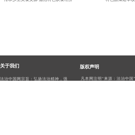
关于我们
版权声明
凡本网注明“来源：法治中国
法治中国网宗旨：弘扬法治精神，强
作品，均为法治中国合法拥
化依法治国、依法执政、依法行政、
有权使用的作品，未经本网
依法治理、依法维权意识，打造及
转载、摘编或利用其它方式
时、权威、有影响力的中国法治服务
作品。
平台。