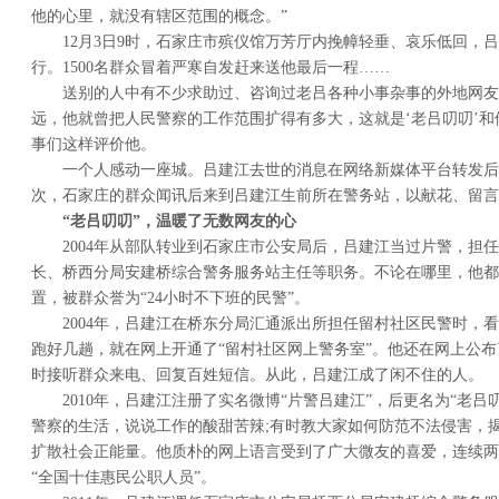
他的心里，就没有辖区范围的概念。”
12月3日9时，石家庄市殡仪馆万芳厅内挽幛轻垂、哀乐低回，
行。1500名群众冒着严寒自发赶来送他最后一程……
送别的人中有不少求助过、咨询过老吕各种小事杂事的外地网友
远，他就曾把人民警察的工作范围扩得有多大，这就是‘老吕叨叨’和
事们这样评价他。
一个人感动一座城。吕建江去世的消息在网络新媒体平台转发后，
次，石家庄的群众闻讯后来到吕建江生前所在警务站，以献花、留言
“老吕叨叨”，温暖了无数网友的心
2004年从部队转业到石家庄市公安局后，吕建江当过片警，担
长、桥西分局安建桥综合警务服务站主任等职务。不论在哪里，他都
置，被群众誉为“24小时不下班的民警”。
2004年，吕建江在桥东分局汇通派出所担任留村社区民警时，
跑好几趟，就在网上开通了“留村社区网上警务室”。他还在网上公布
时接听群众来电、回复百姓短信。从此，吕建江成了闲不住的人。
2010年，吕建江注册了实名微博“片警吕建江”，后更名为“老
警察的生活，说说工作的酸甜苦辣;有时教大家如何防范不法侵害，
扩散社会正能量。他质朴的网上语言受到了广大微友的喜爱，连续两
“全国十佳惠民公职人员”。