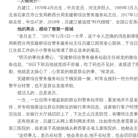
--人物简介--
吕建江，1970年4月出生，中共党员，河北井陉人。1989年3月入
北省石家庄市公安局桥西分局安建桥综合警务服务站主任。2017年1
病去世，年仅47岁。2018年，吕建江被追授“时代楷模”、全国公安
他的离去，感动了整整一座城
“老吕走了。”2017年12月1日一大早，这个令人悲痛的消息刷
局桥西分局安建桥综合警务服务站主任吕建江因突发心脏病，于当日7
江生前工作的小小警务站堆满了群众送来的菊花。
“明天的事你多费心。”安建桥综合警务服务站副主任侯龙的微
条信息。“30日下班后他就觉得不舒服，吃了药也不见好。凌晨进了
裂。他就是太操心了，心里装的都是群众的事。”侯龙说。
安建桥综合警务服务站位于槐安路一侧，时常会接到一些分外的
警平台转警，也不是群众直接求助。
揽活儿的，总是老吕。
一次，一位信用卡被盗刷的群众到警务站求助，案发地并不是老
待，并专程领着这位群众到附近的银行查询信息。这家银行客户经理
完信息，在银行大厅就叨叨上了，下次怎么注意防范，有哪些注意事
还有很多次，吕建江从网上看到网友求助，比如骨伤患者需要从
第三医院的，或者孩子高烧抽搐从桥西要去省儿童医院的，他都会主
“这些事儿，老吕在站里，他会亲自去;他不在站里，也会叨叨值