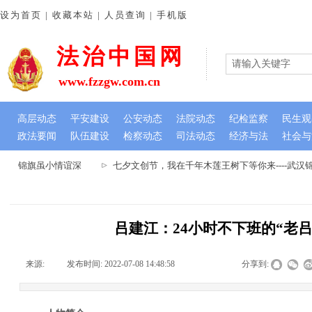
设为首页 | 收藏本站 | 人员查询 | 手机版
法治中国网
www.fzzgw.com.cn
高层动态
平安建设
公安动态
法院动态
纪检监察
民生观
政法要闻
队伍建设
检察动态
司法动态
经济与法
社会与
心 锦旗虽小情谊深
七夕文创节，我在千年木莲王树下等你来----武汉
吕建江：24小时不下班的“老吕
来源:
|
发布时间:
2022-07-08 14:48:58
|
|
|
分享到: