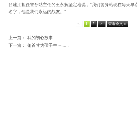
吕建江担任警务站主任的王永辉坚定地说，“我们警务站现在每天早
名字，他是我们永远的战友。”
<
1
2
>
查看全文 »
上一篇：
我的初心故事
下一篇：
俯首甘为孺子牛 --......
相关新闻
丹凤县人民检察院：检察建议为散装食品“验明
深学细悟警务规