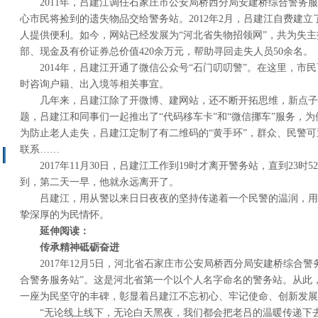
2011年，吕建江调任石家庄市公安局桥西分局安建桥综合警务
心市民将捡到的遗失物品交给警务站。2012年2月，吕建江自费建立
人提供便利。如今，网站已经发展为“河北省失物招领网”，共为失主找
部、现金及有价证券总价值420余万元，帮助寻回走失人员50余名。
2014年，吕建江开通了微信公众号“石门叨叨警”。在这里，市
时咨询户籍、出入境等相关事宜。
几年来，吕建江除了开微博、建网站，还不断开拓思维，新点子
题，吕建江和同事们一起推出了“代码移车卡”和“微信挪车”服务，
为防止老人走失，吕建江定制了有二维码的“黄手环”，群众、民警
联系……
2017年11月30日，吕建江工作到19时才离开警务站，直到23
到，第二天一早，他就永远离开了。
吕建江，用从警以来日日夜夜的坚持传递着一个民警的温润，用
挚深厚的为民情怀。
延伸阅读：
传承精神砥砺奋进
2017年12月5日，河北省石家庄市公安局桥西分局安建桥综合
合警务服务站”。这是河北省第一个以个人名字命名的警务站。从此，
一座为民坚守的丰碑，彰显着吕建江不忘初心、牢记使命、创新发展
“无论线上线下，无论白天黑夜，我们都会把老吕的温暖传递下去