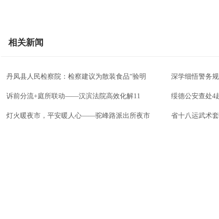
相关新闻
丹凤县人民检察院：检察建议为散装食品“验明
深学细悟警务规
诉前分流+庭所联动——汉滨法院高效化解11
绥德公安查处4
灯火暖夜市，平安暖人心——驼峰路派出所夜市
省十八运武术套
政企联动聚人才 精准赋能促就业
跨区协同破难题
传承乡土美食文脉 激活特色饮食经济
特色甜瓜迎丰收
关于我们
版权声明
凡本网注明“来源：法治中国
法治中国网宗旨：弘扬法治精神，强
作品，均为法治中国合法拥
化依法治国、依法执政、依法行政、