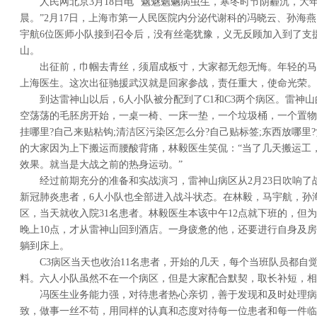
人民网北京3月18日电 “魑魅魍魉病虫生，寒冬时节阴霾沉，
晨。”2月17日，上海市第一人民医院内分泌代谢科的冯晓云、孙海
宇航6位医师小队接到召令后，没有丝毫犹豫，义无反顾加入到了支
山。
出征前，巾帼去青丝，须眉成板寸，大家都无怨无悔。年轻的马
上海医生。这次出征驰援武汉就是回家参战，责任重大，使命光荣。
到达雷神山以后，6人小队被分配到了C1和C3两个病区。雷神
空荡荡的毛胚房开始，一桌一椅、一床一垫，一个垃圾桶，一个置物
挂哪里?自己来贴粘钩;清洁区污染区怎么分?自己贴标签;东西放哪里
的大家因为上下搬运而腰酸背痛，林毅医生笑侃：“当了几天搬运工
效果。就当是大战之前的热身运动。”
经过前期充分的准备和实战演习，雷神山病区从2月23日吹响了
新冠肺炎患者，6人小队也全部进入战斗状态。在林毅，马宇航，孙
区，当天就收入院31名患者。林毅医生本该中午12点就下班的，但
晚上10点，才从雷神山回到酒店。一身疲惫的他，还要进行自身及
躺到床上。
C3病区当天也收治11名患者，开始的几天，每个当班队员都自
料。六人小队虽然不在一个病区，但是大家配合默契，取长补短，相
冯医生业务能力强，对待患者热心亲切，善于发现和及时处理病
致，做事一丝不苟，用同样的认真和态度对待每一位患者和每一件临