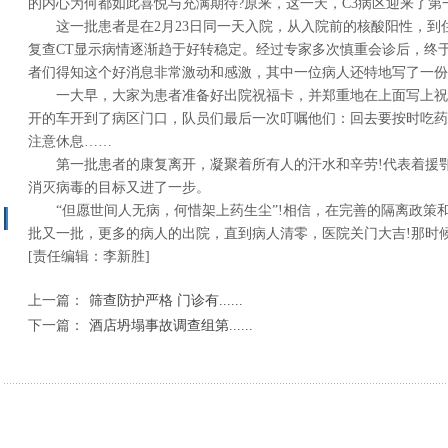
的内心为何都如此喜悦与充满期待?原来，这一天，C3病区迎来了第
这一批患者是在2月23日同一天入院，从入院前的核酸阳性，到
复查CT显示病情逐渐趋于好转稳定。经过专家多次慎重会诊后，终
者们得知这个好消息非常激动和感激，其中一位病人还特地写了一份
一大早，大家为患者准备好出院祝福卡，并郑重地在上面写上祝
开的车开到了病区门口，队员们最后一次叮嘱他们：回去要按时吃药
注意休息……
第一批患者的康复离开，凝聚着所有人的汗水和辛劳!代表着援
消灭病毒的目标又进了一步。
“但愿世间人无病，何惜架上药生尘”!相信，在完善的隔离政策
批又一批，更多的病人的出院，直到病人清零，医院关门大吉!那时
[责任编辑：李新胜]
上一篇：
筛查防护严格 门诊有......
下一篇：
酒店坍塌事故调查组第......