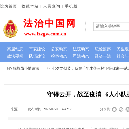
设为首页 | 收藏本站 | 人员查询 | 手机版
法治中国网
www.fzzgw.com.cn
高层动态
平安建设
公安动态
法院动态
纪检监察
民生观
政法要闻
队伍建设
检察动态
司法动态
经济与法
社会与
民心 锦旗虽小情谊深
七夕文创节，我在千年木莲王树下等你来----
守得云开，战至疫消--6人小队
来源:
|
发布时间:
2022-07-08 14:42:33
|
|
|
分享到: