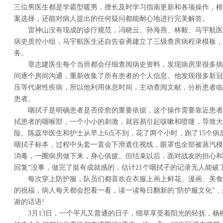
三位男医生都是学霸型暖男，擅长及时学习指南更新和各项操作，根
案选择，还能对病人提出的任何疑问都能耐心地进行完美解答。
雷神山没有现成的诊疗规范，冯晓云、孙海燕、林毅、马宇航医
病史质控小组，马宇航医生还自告奋勇建立了三级查房病程录模板，
务。
章志建医生每个当班都会仔细查阅病史资料，发现病房里很多病
间逐个房间沟通，重新收集了所有患者的个人信息。他发现很多新冠
压等代谢性疾病，所以他利用休息时间，主动查阅文献，分析患者临
患者。
咽拭子是明确患者是否痊愈的重要依据，这个操作需要靠近患者
拭患者的咽喉部，一个小小的刺激，就容易引起咳嗽和喷嚏，导致大
险。陈蕊华医生和护士从早上6点不到，花了两个小时，跑了15个病
咽拭子标本，过程中头套一直会下滑遮住视线，眼罩也全部被蒸汽模
消毒，一圈病房做下来，身心俱疲。但结束以后，面对战友的担心和
回复“没事，做完了挺有成就感的，估计21个咽拭子的记录无人能破了
每次穿上防护服，队员们都喜欢在衣服上画上鲜花、漫画、美食，
的祝福，病人每天都会想看一看，读一读每日翻新的“防护服文化”
谢的话语!
3月13日，一个平凡又普通的日子，细草享受着阳光的轻抚，杨