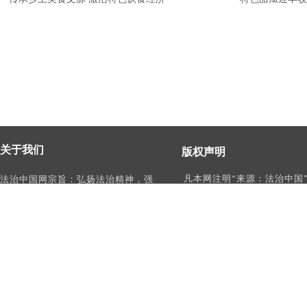
关于我们
版权声明
凡本网注明“来源：法治中国
法治中国网宗旨：弘扬法治精神，强
作品，均为法治中国合法拥
化依法治国、依法执政、依法行政、
有权使用的作品，未经本网
依法治理、依法维权意识，打造及
转载、摘编或利用其它方式
时、权威、有影响力的中国法治服务
作品。
平台。