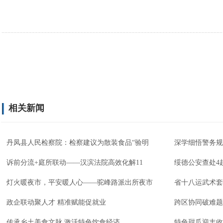
相关新闻
丹凤县人民检察院：检察建议为散装食品“验明
深学细悟警务规
诉前分流+庭所联动——汉滨法院高效化解11
绥德公安查处4
灯火暖夜市，平安暖人心——驼峰路派出所夜市
省十八运武术套
政企联动聚人才 精准赋能促就业
跨区协同破难题
传承乡土美食文脉 激活特色饮食经济
特色甜瓜迎丰收