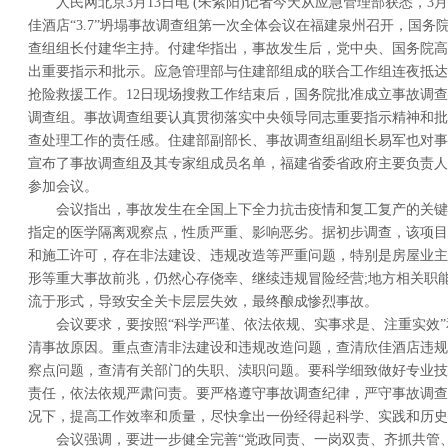
人民网北京3月13日电 (朱紫阳)记者今天从应急管理部获悉，3
佳酒店“3.7”坍塌事故调查组第一次全体会议在福建泉州召开，国
查组组长付建华主持。付建华指出，事故发生后，党中央、国务院高
出重要指示和批示。应急管理部与住建部组成的联合工作组连夜抵达
抢险救援工作。12日现场搜救工作结束后，国务院批准成立事故调
调查组。事故调查组要认真贯彻落实中央领导同志重要指示精神和批
查处理工作的责任感。住建部副部长、事故调查组副组长易军也对事
宣布了事故调查组及其专家组成员名单，福建省委省政府主要负责人
参加会议。
会议指出，事故发生在全国上下全力抗击疫情和复工复产的关键
指定的医学隔离观察点，性质严重、影响恶劣。据初步调查，该项目
和施工许可，存在非法建设、违规改造等严重问题，特别是房屋业主
形等重大事故前兆，仍然心存侥幸、继续违规冒险经营;地方相关职能
流于形式，导致安全关卡层层失效，最终酿成惨烈事故。
会议要求，要按照“科学严谨、依法依规、实事求是、注重实效”
清事故原因。重点查清非法建设和违规改造问题，查清欣佳酒店违规
察点问题，查清有关部门的失职、渎职问题。要科学细致做好专业技
责任，依法依规严肃问责。要严格遵守事故调查纪律，严守事故调查
况下，提高工作效率和质量，尽快拿出一份经得起科学、实践和历史
会议强调，要进一步健全完善“党政同责、一岗双责、齐抓共管