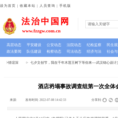
设为首页 | 收藏本站 | 人员查询 | 手机版
法治中国网
www.fzzgw.com.cn
高层动态
平安建设
公安动态
法院动态
纪检监察
民生观
政法要闻
队伍建设
检察动态
司法动态
经济与法
社会与
虽小情谊深
七夕文创节，我在千年木莲王树下等你来----武汉锦心设计
酒店坍塌事故调查组第一次全体
来源:
|
发布时间:
2022-07-08 14:42:33
|
|
|
分享到: