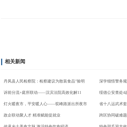
相关新闻
丹凤县人民检察院：检察建议为散装食品“验明
深学细悟警务规
诉前分流+庭所联动——汉滨法院高效化解11
绥德公安查处4
灯火暖夜市，平安暖人心——驼峰路派出所夜市
省十八运武术套
政企联动聚人才 精准赋能促就业
跨区协同破难题
传承乡土美食文脉 激活特色饮食经济
特色甜瓜迎丰收