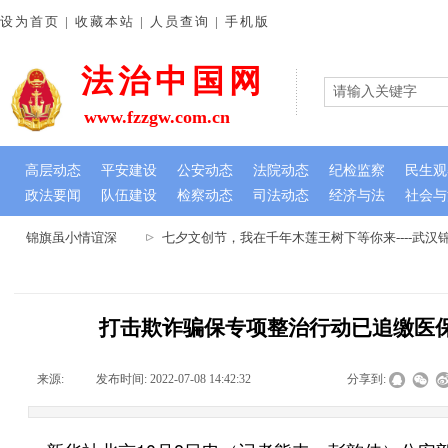
设为首页 | 收藏本站 | 人员查询 | 手机版
法治中国网
www.fzzgw.com.cn
高层动态
平安建设
公安动态
法院动态
纪检监察
民生观
政法要闻
队伍建设
检察动态
司法动态
经济与法
社会与
心 锦旗虽小情谊深
七夕文创节，我在千年木莲王树下等你来----武汉
打击欺诈骗保专项整治行动已追缴医保
来源:
|
发布时间:
2022-07-08 14:42:32
|
|
|
分享到: