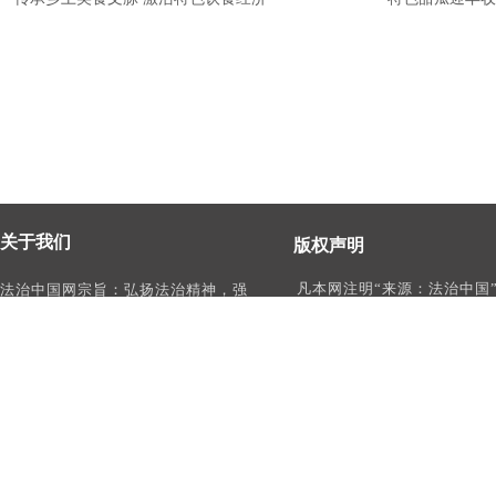
关于我们
版权声明
凡本网注明“来源：法治中国
法治中国网宗旨：弘扬法治精神，强
作品，均为法治中国合法拥
化依法治国、依法执政、依法行政、
有权使用的作品，未经本网
依法治理、依法维权意识，打造及
转载、摘编或利用其它方式
时、权威、有影响力的中国法治服务
作品。
平台。