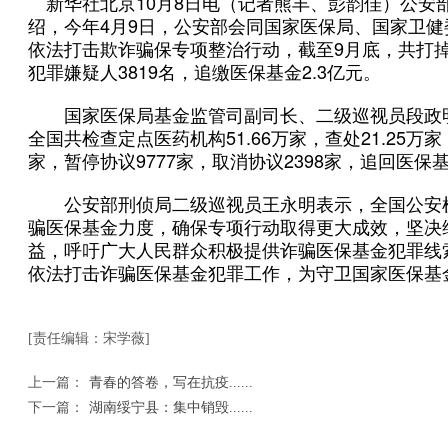
新华社北京10月8日电（记者熊丰、彭韵佳）公安
绍，今年4月9日，公安部会同国家医保局、国家卫
依法打击欺诈骗保专项整治行动，截至9月底，共打掉
犯罪嫌疑人3819名，追缴医保基金2.3亿元。
国家医保局基金监管司副司长、二级巡视员段政明
全国共检查定点医药机构51.66万家，查处21.25万家
家，暂停协议9777家，取消协议2398家，追回医保基金
公安部刑侦局二级巡视员王永明表示，全国公安
骗医保基金力度，确保专项行动取得更大成效，坚决
益，呼吁广大人民群众积极提供诈骗医保基金犯罪线
依法打击诈骗医保基金犯罪工作，为守卫国家医保基
[责任编辑：宋学薇]
上一篇：
青春的答卷，写在抗疫......
下一篇：
湖南绥宁县：集中销毁......