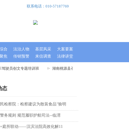
联系电话：010-57187769
综合
法治人物
基层风采
大案要案
聚焦
传销预警
来信调查
法律讲堂
车驾驶员创文专题培训班
湖南桃源县召开文明城市指数测评迎检工作大会
动态
民检察院：检察建议为散装食品“验明
警务规则 规范履职护航司法--临渭
+庭所联动——汉滨法院高效化解11