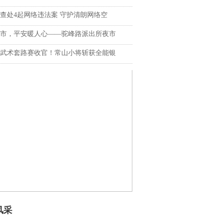
查处4起网络违法案 守护清朗网络空
市，平安暖人心——驼峰路派出所夜市
武术套路赛收官！常山小将斩获全能银
风采