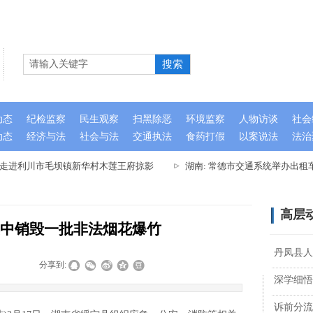
搜索
动态
纪检监察
民生观察
扫黑除恶
环境监察
人物访谈
社会
动态
经济与法
社会与法
交通执法
食药打假
以案说法
法治
队走进利川市毛坝镇新华村木莲王府掠影
湖南: 常德市交通系统举办出租
高层
中销毁一批非法烟花爆竹
丹凤县人
|
|
分享到:
深学细悟
诉前分流