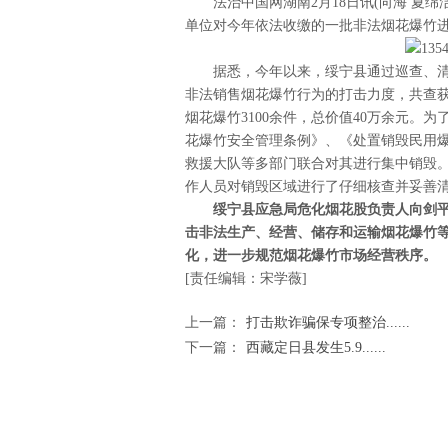
法治中国网湖南2月18日讯(向海 夏
单位对今年依法收缴的一批非法烟花爆竹
据悉，今年以来，绥宁县通过巡查、
非法销售烟花爆竹行为的打击力度，共查获
烟花爆竹3100余件，总价值40万余元。
花爆竹安全管理条例》、《处置销毁民用
救援大队等多部门联合对其进行集中销毁
作人员对销毁区域进行了仔细核查并妥善
绥宁县应急局危化烟花股负责人
向剑
击非法生产、经营、储存和运输烟花爆竹
化，进一步规范烟花爆竹市场经营秩序。
[责任编辑：宋学薇]
上一篇：
打击欺诈骗保专项整治......
下一篇：
西藏定日县发生5.9......