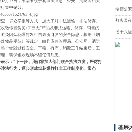
绵洁)2月17日，湖南省绥宁县组织应急、公安、消防等相关
进行集中销毁。
绥德公安
灯火暖夜
清查，群众举报等方式，加大了对非法运输、非法储存、
收缴假冒伪劣和“三无”产品及非法运输、储存、销售的
省十八运
为了避免因烟花爆竹发生自燃所引发的安全隐患，根据《烟
爆炸物品规范》等规定，由县应急管理局、公安局、消防
。整个销毁过程安全、平稳、有序，销毁工作结束后，工
清理，确保销毁现场不留任何后患。
平表示：“下一步，我们将加大部门联合执法力度，严厉打
等违法行为，逐步形成烟花爆竹打非工作制度化、常态
基层