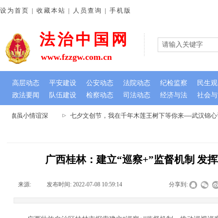
设为首页 | 收藏本站 | 人员查询 | 手机版
法治中国网
www.fzzgw.com.cn
高层动态
平安建设
公安动态
法院动态
纪检监察
民生观
政法要闻
队伍建设
检察动态
司法动态
经济与法
社会与
 锦旗虽小情谊深
七夕文创节，我在千年木莲王树下等你来----武汉锦
广西桂林：建立“巡察+”监督机制 发
来源:
|
发布时间:
2022-07-08 10:59:14
|
|
|
分享到: