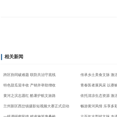
相关新闻
跨区协同破难题 联防共治守底线
传承乡土美食文脉 激
特色甜瓜迎丰收 产销并举助增收
青春医者展风采 以赛
黄河之滨志愿红 酷暑护航文旅路
依托清凉生态资源 激
兰州新区西岔镇摄影短视频大赛正式启动
畅游黄河风情 乐享多
一线调研察民情 精准施策惠桑榆
六百年古梨续文脉 农