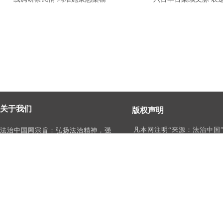
关于我们
版权声明
凡本网注明“来源：法治中国
法治中国网宗旨：弘扬法治精神，强
作品，均为法治中国合法拥
化依法治国、依法执政、依法行政、
有权使用的作品，未经本网
依法治理、依法维权意识，打造及
转载、摘编或利用其它方式
时、权威、有影响力的中国法治服务
作品。
平台。