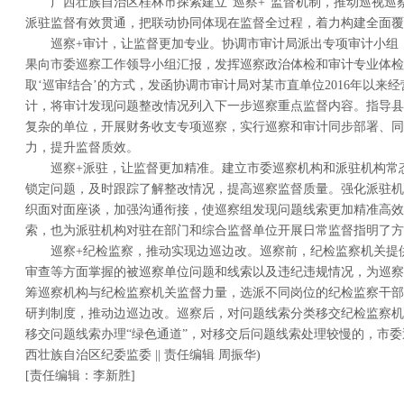
广西壮族自治区桂林市探索建立“巡察+”监督机制，推动巡视巡
派驻监督有效贯通，把联动协同体现在监督全过程，着力构建全面覆
巡察+审计，让监督更加专业。协调市审计局派出专项审计小组，
果向市委巡察工作领导小组汇报，发挥巡察政治体检和审计专业体检
取‘巡审结合’的方式，发函协调市审计局对某市直单位2016年以来
计，将审计发现问题整改情况列入下一步巡察重点监督内容。指导县
复杂的单位，开展财务收支专项巡察，实行巡察和审计同步部署、同
力，提升监督质效。
巡察+派驻，让监督更加精准。建立市委巡察机构和派驻机构常
锁定问题，及时跟踪了解整改情况，提高巡察监督质量。强化派驻机
织面对面座谈，加强沟通衔接，使巡察组发现问题线索更加精准高效
索，也为派驻机构对驻在部门和综合监督单位开展日常监督指明了方
巡察+纪检监察，推动实现边巡边改。巡察前，纪检监察机关提
审查等方面掌握的被巡察单位问题和线索以及违纪违规情况，为巡察
筹巡察机构与纪检监察机关监督力量，选派不同岗位的纪检监察干部
研判制度，推动边巡边改。巡察后，对问题线索分类移交纪检监察机
移交问题线索办理“绿色通道”，对移交后问题线索处理较慢的，市委
西壮族自治区纪委监委 || 责任编辑 周振华)
[责任编辑：李新胜]