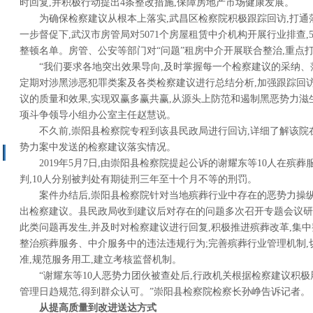
时回复,并积极行动提出4条整改措施,保障房地产市场健康发展。
为确保检察建议从根本上落实,武昌区检察院积极跟踪回访,打通
一步督促下,武汉市房管局对5071个房屋租赁中介机构开展行业排查,
整顿名单。房管、公安等部门对“问题”租房中介开展联合整治,重点
“我们要求各地突出效果导向,及时掌握每一个检察建议的采纳、
定期对涉黑涉恶犯罪类案及各类检察建议进行总结分析,加强跟踪回
议的质量和效果,实现双赢多赢共赢,从源头上防范和遏制黑恶势力滋
项斗争领导小组办公室主任赵慧说。
不久前,崇阳县检察院专程到该县民政局进行回访,详细了解该院
势力案中发送的检察建议落实情况。
2019年5月7日,由崇阳县检察院提起公诉的谢耀东等10人在殡
判,10人分别被判处有期徒刑三年至十个月不等的刑罚。
案件办结后,崇阳县检察院针对当地殡葬行业中存在的恶势力操
出检察建议。县民政局收到建议后对存在的问题多次召开专题会议研
此类问题再发生,并及时对检察建议进行回复,积极推进殡葬改革,集
整治殡葬服务、中介服务中的违法违规行为;完善殡葬行业管理机制,
准,规范服务用工,建立考核监督机制。
“谢耀东等10人恶势力团伙被查处后,行政机关根据检察建议积极
管理日趋规范,得到群众认可。”崇阳县检察院检察长孙峥告诉记者。
从提高质量到改进送达方式