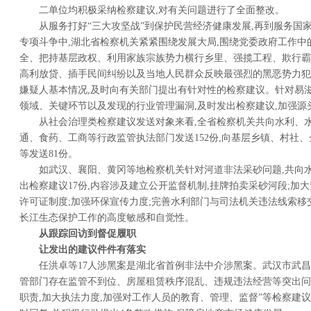
二单位均积极采纳检察建议,对有关问题进行了全面整改。
从服务打好“三大攻坚战”到保护民营经济健康发展,再到服务国
专项斗争中,湖北省检察机关紧紧围绕发展大局,围绕党委政府工作中
全、把持基层政权、利用家族宗族势力横行乡里、强揽工程、欺行霸
高利放贷、插手民间纠纷以及当地人民群众反映最强烈的黑恶势力犯
嫌疑人基本情况,及时向有关部门提出有针对性的检察建议。针对易
领域、关键环节以及发现的行业管理漏洞,及时发出检察建议,加强源
从社会治理类检察建议发送对象来看,全省检察机关共向水利、
通、食药、工商等行政监管执法部门发送152份,向基层乡镇、村社、
等发送81份。
如武汉、襄阳、黄冈等地检察机关针对河道非法采砂问题,共向
出检察建议17份,内容涉及建立公开监督机制,挂牌拍卖采砂河段;加
许可证制度;加强环保宣传力度;完善水利部门与司法机关违法线索移
长江生态保护工作的高度敏感和自觉性。
从跟踪回访到督促履职
让发出的建议件件有落实
任洪卓等17人涉黑案是湖北省首例非法中介涉黑案。武汉市武昌
管部门存在监管不到位、房屋租赁秩序混乱、违规违法经营等突出问
职责,加大执法力度,加强对工作人员的教育、管理、监督”等检察建