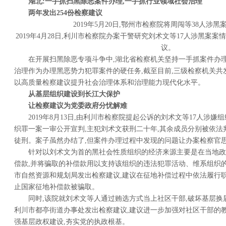
湖北:一手抓扫黑除恶案件办理,一手抓行业领域社会治理
两年发出254份检察建议
2019年5月20日,鄂州市检察院将周闯等38人涉
2019年4月28日,利川市检察院办案干警研究刘术文等17人涉黑案
议。
在开展扫黑除恶专项斗争中,湖北省检察机关坚持一手抓案件办理
治理作为办理黑恶势力犯罪案件的硬任务,截至目前,三级检察机关共发
以高质量检察建议提升社会治理体系和治理能力现代化水平。
从基层组织建设到长江大保护
让检察建议为党委政府分忧解难
2019年8月13日,由利川市检察院提起公诉的刘术文等17人涉
织罪一案一审公开宣判,主犯刘术文获刑二十年,其余成员分别被依
徒刑。案子虽然办结了,但案件办理过程中发现的问题让办案检察官
针对以刘术文为首的黑社会性质组织的经济来源主要是在当地政
偿款,并将骗取的补偿款用以支持该组织的违法犯罪活动、维系组织
市自然资源和规划局发出检察建议,建议在征地补偿过程中依法履行职
止国家征地补偿款被骗取。
同时,该院就刘术文等人通过贿选方式当上社区干部,破坏基层换
利川市都亭街道办事处发出检察建议,建议进一步加强对社区干部的教
强基层政权建设,夯实党的执政根基。