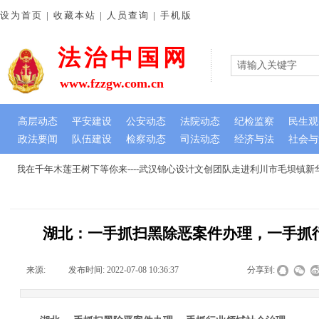
设为首页 | 收藏本站 | 人员查询 | 手机版
法治中国网
www.fzzgw.com.cn
高层动态
平安建设
公安动态
法院动态
纪检监察
民生观
政法要闻
队伍建设
检察动态
司法动态
经济与法
社会与
，我在千年木莲王树下等你来----武汉锦心设计文创团队走进利川市毛坝镇新
湖北：一手抓扫黑除恶案件办理，一手抓
来源:
|
发布时间:
2022-07-08 10:36:37
|
|
|
分享到: