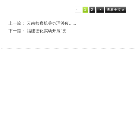
<
1
2
>
查看全文 »
上一篇：
云南检察机关办理涉疫......
下一篇：
福建德化实幼开展“宪......
相关新闻
丹凤县人民检察院：检察建议为散装食品“验明
深学细悟警务规
诉前分流+庭所联动——汉滨法院高效化解11
绥德公安查处4