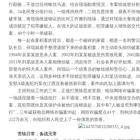
行勘验，不放过任何蛛丝马迹。结合现场勘查情况，专案组缜密分析
杀。54名民警分组行动，一组维持秩序，二组负责排查，昼夜不停地连
破常规，将现场痕迹物证的比对工作搬到现场，通过对现场大量痕迹
成功锁定了犯罪嫌疑人。在强大的证据面前，犯罪嫌疑人很快就交代
案，48个小时一举破获。
每一起命案积案的背后，都是一个破碎的家庭，都是一名刑警沉
队长后，何琨就着手整理遗留下来的命案积案，并主动牵头组织破案
1994年吴某某故意杀人案、2002年刘某某被故意伤害致死案、200
2011年刘某故意杀人案相继侦破，消息传开，社会各界好评如潮。2
部督办的特大杀人案件。何琨以一个侦查员的敏锐感和责任心，反复
准关系切入点，运用多种技术手段锁定犯罪嫌疑人刘某活动轨迹。202
安部A级逃犯刘某在江西宜春被抓获归案，案件由此划上圆满句号。
主持刑侦工作的三年，正值打黑除恶攻坚期、电信网络诈骗案发
一场战役接着一场战役打，从不退缩，绝不言败。中央巡视组交办的
案，其犯罪团伙及其保护伞被他们连根拔起，其中有7人被追究刑事
打”，三年破获电信网络诈骗案99起，捣毁诈骗窝点41个，刑拘涉诈
222万余元，向组织和人民交上了一份满意的答卷。
苦练日常，备战无常