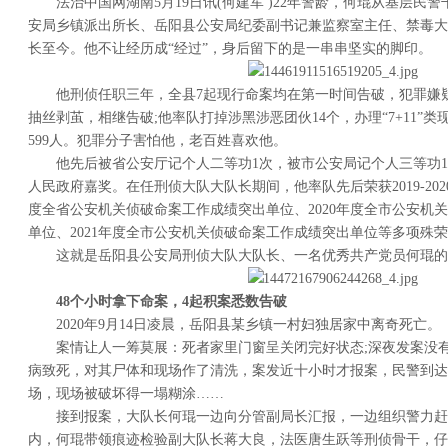
法治中国网湖南5月19日讯(何建军 )22年警龄，何琨从基层民
安局乡镇派出所长、岳阳县公安局纪委副书记兼监察室主任、禁毒大队
长至今。他不让经历成“经过”，身后留下的是一串串坚实的脚印。
他刑侦任职三年，全县7起现行命案均在第一时间告破，犯罪嫌疑
抽丝剥茧，相继告破;他率队打掉涉黑涉恶团伙14个，办理“7+11”类
599人。犯罪分子害怕他，老百姓喜欢他。
他先后被省公安厅记个人二等功1次，被市公安局记个人三等功
人民政府嘉奖。在任刑侦大队大队长期间，他率队先后荣获2019-202
度全省公安机关侦破命案工作成绩突出单位、2020年度全市公安机关
单位、2021年度全市公安机关侦破命案工作成绩突出单位等多项殊
这就是岳阳县公安局刑侦大队大队长、一名优秀共产党员何琨的
48个小时拿下命案，4起积案悉数告破
2020年9月14日凌晨，岳阳县某乡镇一村妇独居家中离奇死亡。
案情让人一筹莫展：死者家里门窗呈关闭完好状态;深夜发案没
病致死，对其尸体和现场作了清洗，案发近十小时才报案，民警到达
场，现场被破坏得一塌糊涂……
接到报案，大队长何琨一边向分管副局长汇报，一边组织警力赶
内，何琨带领痕迹检验副大队长蒋大良，法医唐生跃等刑侦骨干，仔