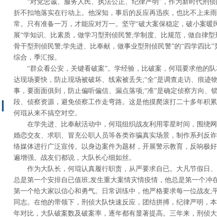
“对党忠诚、服务人民、执法公正、纪律严明”，作为新时代刑
折不扣地落实在行动上。他深知，事后的反应再迅疾，也比不上未雨
常。只有准备一万，才能应对万一。坚守“破大案保稳定，破小案暖
展“学知识、比素质，做学习型刑侦民警;学制度、比规范，做自律型
骨干型刑侦民警;学先进、比奉献，做事业型刑侦民警”的“四学四比
综合，季汇报。
“群众看公安，关键看破案”。学经验，比破案，何琨要求他的队友
达现场要快，防止现场被破坏、线索被丢失;“全”是调查走访、痕迹
事，要面面俱到，防止偏听偏信、漏点落项;“准”是确定侦察方向、
段、侦察资源，避免侦察工作走弯路。这是他摸爬滚打二十多年积累
何琨从来不搞空对空。
在学先进、比奉献活动中，何琨组织战友利用零星时间，围绕网
婚恋交友、求职、冒充公职人员等各类诈骗真实场景，制作系列反诈
络媒体进行广泛宣传。以身边案件为题材，开展警示教育，反响极好
遍增强。战友们都说，大队长心细如丝。
作为大队长，何琨认真履行职责，从严要求自已。大凡节假日、
总是第一个安排自已值班;发生重大案情灾情疫情，他总是第一个冲
第一个给大家以信心和勇气。日常训练中，他严格要求每一位战友;
同志。在他的带领下，刑侦大队快速反应，团结拼搏，纪律严明，本
年对比，大队破案数及破案率，逐年都有显著提高。三年来，刑侦大