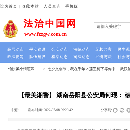
设为首页 | 收藏本站 | 人员查询 | 手机版
法治中国网
www.fzzgw.com.cn
高层动态
平安建设
公安动态
法院动态
纪检监察
民生观
政法要闻
队伍建设
检察动态
司法动态
经济与法
社会与
心 锦旗虽小情谊深
七夕文创节，我在千年木莲王树下等你来----武汉
【最美湘警】 湖南岳阳县公安局何琨： 
来源:
|
发布时间:
2022-07-08 09:20:42
|
|
|
分享到: