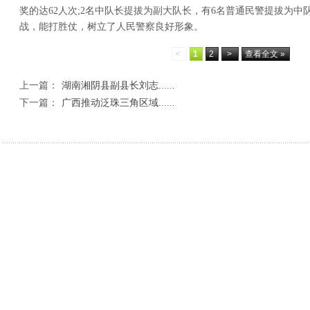
奖的达62人次;2名中队长提拔为副大队长，有6名普通民警提拔为
战，能打胜仗，树立了人民警察良好形象。
<
1
2
>
查看全文 »
上一篇：
湖南湘阴县副县长刘志......
下一篇：
广西推动泛珠三角区域......
相关新闻
跨区协同破难题 联防共治守底线
传承乡土美食文脉 激