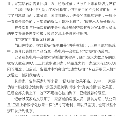
业，采完铝石后需要回填土方、还原植被，从照片上来看应该是没有
“我觉得这种行为是为了应付检查，但主要目的不是躲避航拍。
过了河就是山西，离省道、国道都很远，进去的路非常难走，一般小
一看都是绿色的，不知道的就以为是种上树了。”该技术人员分析说
在多次参与环保督察的中央生态环境保护督察办公室工作人员徐
的主要办法是恢复植被，喷涂客观上是没有作用的。
“防航拍”产业链尤须警惕
与山体喷漆、摆盆景等“简单粗暴”的手段相比，正在形成的躲
中，最具代表性的产品当属一些电商平台推出的“防航拍”伪装网。
记者在某电商平台搜索“防航拍”关键词，随即显示为数众多的
收货人数在200人以上的就多达14家，销量最大的一家显示有2296
阳等用途，但店铺广告图片中均突出“防违章航拍”“专业屏蔽无人机
次通过，拍到我赔钱”。
从卖家广告和买家好评来看，“防航拍”效果不错。其中，一家店
伪装”“私建游泳池伪装”“景区房屋伪装”等多个“真实拍摄”的效果图
已经全部安装上了，这下不用担心被拍到了，已经推荐给隔壁。”
记者以买家名义联系了一家店铺的客服人员，据其介绍，该公司
且“卫星上看跟绿化效果一样”;尺寸可定制，可以只盖顶，也可以整
浙江发货到北京。