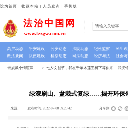
设为首页 | 收藏本站 | 人员查询 | 手机版
法治中国网
www.fzzgw.com.cn
高层动态
平安建设
公安动态
法院动态
纪检监察
民生观
政法要闻
队伍建设
检察动态
司法动态
经济与法
社会与
心 锦旗虽小情谊深
七夕文创节，我在千年木莲王树下等你来----武汉
绿漆刷山、盆栽式复绿……揭开环保
来源:
|
发布时间:
2022-07-08 09:20:42
|
|
|
分享到: