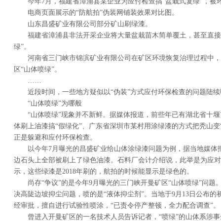
今年7月，福建省漳浦县某企业为应付检查搞“盆栽式复绿”，被
电商页面展示的“防航拍”伪装网铺装效果对比图。
山东昌盛矿业有限公司部分矿山刷绿漆。
福建省漳浦县非法开采企业将大量盆栽苗木简单覆土，甚至直接
绿”。
河南省三门峡市锦滨矿业有限公司在矿区环境恢复治理过程中，
区“山体喷绿”。
……
近段时间，一些地方疑似以“伪装”方式应付环保检查的问题陆
“山体喷绿”为哪般
“山体喷绿”现象并不新鲜。据媒体报道，前些年已有湖北省十
体刷上油漆搞“假绿化”、广东省深圳市某村用涂绿漆的方式把秃山变“
正是躲避和应付环保检查。
以今年7月曝光的昌盛矿业给山体涂绿漆问题为例，据当地媒体
边石头上全部被刷上了绿色油漆。石料厂会计介绍说，此举是为应对
示，这些绿漆是2018年刷的，航拍的时候能显示是绿色的。
尚存“争议”的是今年9月曝光的三门峡开曼矿区“山体喷绿”问题
决高陡边坡抑尘问题，喷的是“液体抑尘剂”。当地于9月13日公布
经审批，擅自进行试验性喷涂，“已责令停产整顿，全力配合调查”。
曾进入开曼矿区的一名技术人员告诉记者，“喷绿”的山体系涉