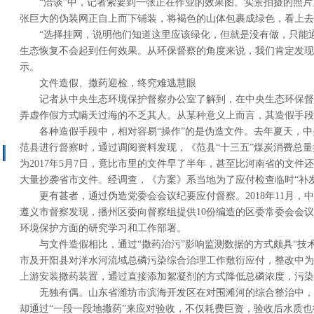
“洽谈”中，记者索要到一张正在作业的效果图。实景拍摄的照
张巨大的伪装网正自上而下铺装，将褐色的山体包裹成绿色，看上去
“选择挂网，说明他们知道这里应该绿化，但就是没有做，只能
生态恢复不会起到任何效果。从环保督察的角度来说，我们肯定发现
示。
文件造假、撒药迎检，终究难逃慧眼
记者从中央生态环境保护督察办公室了解到，在中央生态环保督
弄虚作假方式瞒天过海的不乏其人。从某种意义上而言，其造假手段
各种造假手段中，相对容易“操作”的是伪造文件。去年夏天，
范县进行督察时，通过调阅资料发现，《范县“十三五”煤炭消费总
为2017年5月7日，竟比市里的文件早了半年，甚至比河南省的文件
大量抄袭省市文件。经调查，《方案》系当地为了应付检查临时“补发
更有甚者，通过伪造党委会会议纪要应付督察。2018年11月，
遵义市督察发现，播州区委向督察组提供10份编造的区委常委会会
环境保护方面的研究学习和工作部署。
与文件造假相比，通过“撒药治污”影响监测数据的方式颇具“技
市及开阳县对洋水河流域总磷污染综合治理工作敷衍应付，整改中为
上游安装撒药装置，通过直接添加絮凝剂的方式降低总磷浓度，污染
无独有偶。山东省潍坊市滨海开发区在对围滩河的综合整治中，
却通过“一段一段地撒药”来应对验收，不仅耗费巨资，验收后水质