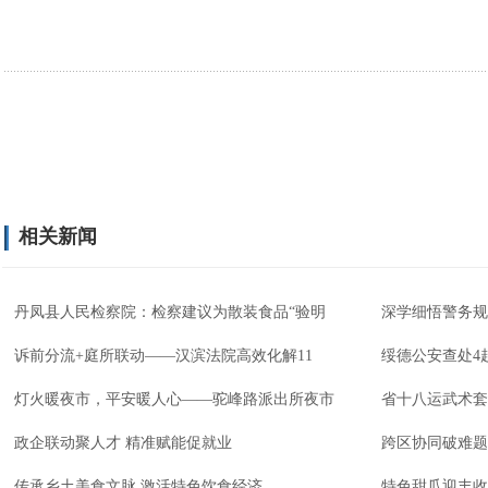
相关新闻
丹凤县人民检察院：检察建议为散装食品“验明
深学细悟警务规
诉前分流+庭所联动——汉滨法院高效化解11
绥德公安查处4
灯火暖夜市，平安暖人心——驼峰路派出所夜市
省十八运武术套
政企联动聚人才 精准赋能促就业
跨区协同破难题
传承乡土美食文脉 激活特色饮食经济
特色甜瓜迎丰收