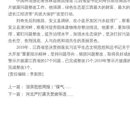
中国环境报记者张林霞南昌报道 江西省委书记刘奇日前在南昌
片披露问题整改工作。他强调，绿色生态是江西最大的财富、最大的
进长江经济带“共抓大保护”攻坚行动。
刘奇先后到南昌、安义县调研。在小蓝开发区污水处理厂，察看
安义县潦河畔，察看河堤旁固体废物堆存整治情况。他要求，要加强
理，紧盯问题整改，提升治理水平，加强水生态保护，坚决打好污染
击长空、鱼翔浅底、人与自然和谐共生的美丽景色。
2019年，江西省坚决贯彻落实习近平生态文明思想和总书记关
大开发”重要指示精神，坚持问题导向，狠抓问题整改，取得良好成效
警示片披露江西省的17个问题，已完成整改15个;2019年警示片披
完成整改1个。
[责任编辑：李新胜]
上一篇：
澎湃思想周报｜“煤气......
下一篇：
河北严打露天焚烧等违......