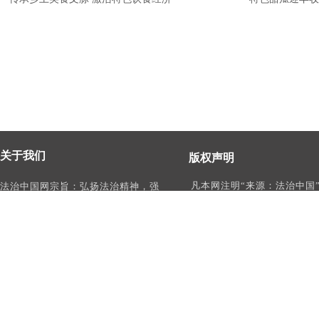
关于我们
版权声明
凡本网注明“来源：法治中国
法治中国网宗旨：弘扬法治精神，强
作品，均为法治中国合法拥
化依法治国、依法执政、依法行政、
有权使用的作品，未经本网
依法治理、依法维权意识，打造及
转载、摘编或利用其它方式
时、权威、有影响力的中国法治服务
作品。
平台。