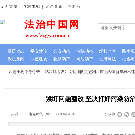
设为首页 | 收藏本站 | 人员查询 | 手机版
法治中国网
www.fzzgw.com.cn
高层动态
平安建设
公安动态
法院动态
纪检监察
民生观
政法要闻
队伍建设
检察动态
司法动态
经济与法
社会与
年木莲王树下等你来----武汉锦心设计文创团队走进利川市毛坝镇新华村木莲
紧盯问题整改 坚决打好污染防
来源:
|
发布时间:
2022-07-08 09:20:42
|
|
|
分享到: