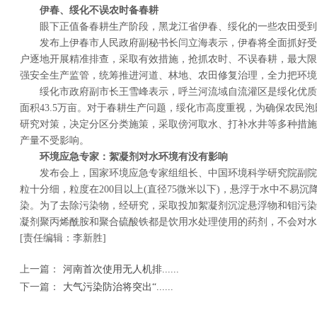
伊春、绥化不误农时备春耕
眼下正值备春耕生产阶段，黑龙江省伊春、绥化的一些农田受到
发布上伊春市人民政府副秘书长闫立海表示，伊春将全面抓好受
户逐地开展精准排查，采取有效措施，抢抓农时、不误春耕，最大限
强安全生产监管，统筹推进河道、林地、农田修复治理，全力把环境
绥化市政府副市长王雪峰表示，呼兰河流域自流灌区是绥化优质
面积43.5万亩。对于春耕生产问题，绥化市高度重视，为确保农民
研究对策，决定分区分类施策，采取傍河取水、打补水井等多种措施
产量不受影响。
环境应急专家：絮凝剂对水环境有没有影响
发布会上，国家环境应急专家组组长、中国环境科学研究院副院
粒十分细，粒度在200目以上(直径75微米以下)，悬浮于水中不易
染。为了去除污染物，经研究，采取投加絮凝剂沉淀悬浮物和钼污染
凝剂聚丙烯酰胺和聚合硫酸铁都是饮用水处理使用的药剂，不会对水
[责任编辑：李新胜]
上一篇：
河南首次使用无人机排......
下一篇：
大气污染防治将突出“......