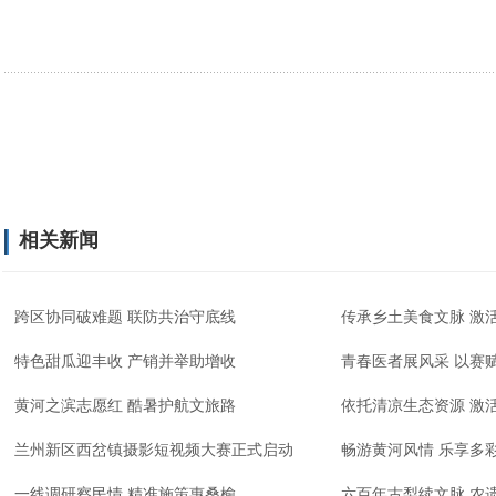
相关新闻
跨区协同破难题 联防共治守底线
传承乡土美食文脉 激
特色甜瓜迎丰收 产销并举助增收
青春医者展风采 以赛
黄河之滨志愿红 酷暑护航文旅路
依托清凉生态资源 激
兰州新区西岔镇摄影短视频大赛正式启动
畅游黄河风情 乐享多
一线调研察民情 精准施策惠桑榆
六百年古梨续文脉 农