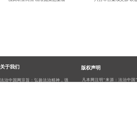
关于我们
版权声明
凡本网注明“来源：法治中国
法治中国网宗旨：弘扬法治精神，强
作品，均为法治中国合法拥
化依法治国、依法执政、依法行政、
有权使用的作品，未经本网
依法治理、依法维权意识，打造及
转载、摘编或利用其它方式
时、权威、有影响力的中国法治服务
作品。
平台。