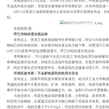
央视新闻4月11日消息，2020年3月28日13时40分，中铁集团
号溢流井发生倾斜，导致泄水量增多并伴有尾矿砂，对水环境造成一
4月11日黑龙江省政府新闻办公室在哈尔滨举行新闻发布会，对
绍。
央视新闻 图
呼兰河钼浓度全线达标
发布会上，黑龙江省政府副秘书长李明春介绍，经过14天的昼
物钼已得到有效控制，依吉密河钼浓度总体大幅下降，但受清污工程
(4月11日)凌晨3时的监测数据显示，呼兰河钼浓度全线达标。
李明春表示，“不让超标污水进入松花江”的应急处置目标能够
将继续监测河流水质，持续关注流域环境质量情况。全面开展环境事
开，同步开展生态环境损害评估，统筹谋划生态修复治理工作，并依
环境应急专家：不会影响居民的饮用水安全
发布会上，国家环境应急专家组专家成员、哈尔滨工业大学教授
泄漏的泥浆液中主要含有钼、矿渣、有机物等。因此，依据可能带来
事件导致水体污染的特征污染物确定为：钼、油和COD(化学需氧量)
马放还表示，钼是生物必须的微量元素，少则有益，多则有害。
特征性污染物钼，以絮凝沉淀技术为核心构建了应急技术体系。根据
理后的水中，钼的含量小于0.07mg/L，符合饮用水的标准，不会影