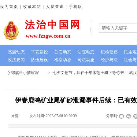
设为首页 | 收藏本站 | 人员查询 | 手机版
法治中国网
www.fzzgw.com.cn
高层动态
平安建设
公安动态
法院动态
纪检监察
民生观
政法要闻
队伍建设
检察动态
司法动态
经济与法
社会与
民心 锦旗虽小情谊深
七夕文创节，我在千年木莲王树下等你来----武
伊春鹿鸣矿业尾矿砂泄漏事件后续：已有
来源:
|
发布时间:
2022-07-08 09:20:39
|
|
|
分享到: