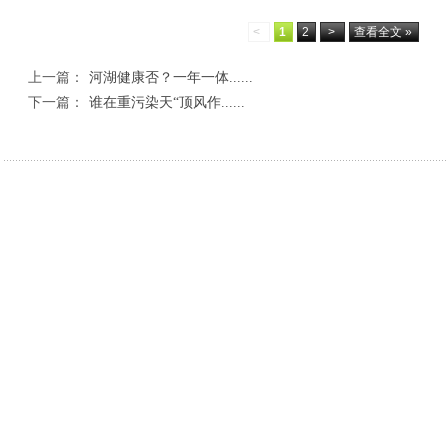
<
1
2
>
查看全文 »
上一篇：
河湖健康否？一年一体......
下一篇：
谁在重污染天“顶风作......
相关新闻
跨区协同破难题 联防共治守底线
传承乡土美食文脉 激
特色甜瓜迎丰收 产销并举助增收
青春医者展风采 以赛