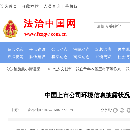
设为首页 | 收藏本站 | 人员查询 | 手机版
法治中国网
www.fzzgw.com.cn
高层动态
平安建设
公安动态
法院动态
纪检监察
民生观
政法要闻
队伍建设
检察动态
司法动态
经济与法
社会与
暖民心 锦旗虽小情谊深
七夕文创节，我在千年木莲王树下等你来----
中国上市公司环境信息披露状
来源:
|
发布时间:
2022-07-08 09:20:39
|
|
|
分享到: