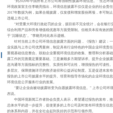
“到2020年中国所有上市公司将强制性披露环境信息。” 生态
环境政策室主任李晓亮指出，环境信息披露不仅仅是企业的社会责任
2017年数据为例，如果合规披露，仅发债和增发股份两项，本可制止
违规上市公司。
“对受重大环境行政处罚的企业，据目前不完全统计，会在银行
综合利用产品和劳务增值税优惠等方面受限制。但相关本应有效的限
于‘沉睡状态’。”李晓亮对此表示遗憾。
针对当前上市公司环境信息披露方面的问题，《报告》建议：一
业实践与上市公司优秀案例，制定具有行业特色的中国企业环境责任
重视基础信息整合。鼓励企业重视环境信息的收集、整理和分析基础
露工作的完善奠定重要基础。三是兼顾多方期望诉求。提升企业披露
息沟通等方面指标的完整性、实质性和可比性，增强报告的可读性。
多层次、保障措施详尽的救济途径和公益诉讼制度。五是促进未发布
报告的上市公司披露水平的提升。培育和指导市场化的企业环境信息
环境信息公开服务行业的发展。
“要让企业由被动披露转变为自愿披露环境信息。” 上市公司环
杰说。
中国环境新闻工作者协会负责人表示，希望通过报告的发布，推
总体水平的进一步提升，促使更多的上市公司及时发布环境责任信息
的体系和内容，并在全社会起到良好的示范和引领作用。