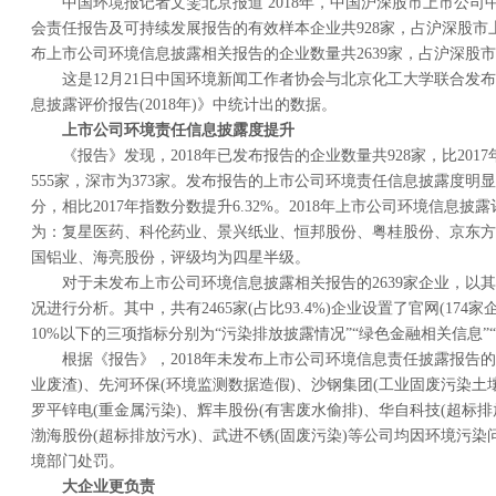
中国环境报记者文雯北京报道 2018年，中国沪深股市上市公
会责任报告及可持续发展报告的有效样本企业共928家，占沪深股市上市
布上市公司环境信息披露相关报告的企业数量共2639家，占沪深股市上
这是12月21日中国环境新闻工作者协会与北京化工大学联合发
息披露评价报告(2018年)》中统计出的数据。
上市公司环境责任信息披露度提升
《报告》发现，2018年已发布报告的企业数量共928家，比201
555家，深市为373家。发布报告的上市公司环境责任信息披露度明显提
分，相比2017年指数分数提升6.32%。2018年上市公司环境信息披
为：复星医药、科伦药业、景兴纸业、恒邦股份、粤桂股份、京东方
国铝业、海亮股份，评级均为四星半级。
对于未发布上市公司环境信息披露相关报告的2639家企业，以
况进行分析。其中，共有2465家(占比93.4%)企业设置了官网(174
10%以下的三项指标分别为“污染排放披露情况”“绿色金融相关信息”
根据《报告》，2018年未发布上市公司环境信息责任披露报告
业废渣)、先河环保(环境监测数据造假)、沙钢集团(工业固废污染土壤
罗平锌电(重金属污染)、辉丰股份(有害废水偷排)、华自科技(超标排
渤海股份(超标排放污水)、武进不锈(固废污染)等公司均因环境污
境部门处罚。
大企业更负责