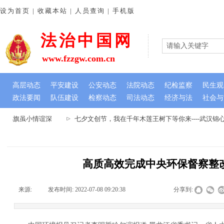
设为首页 | 收藏本站 | 人员查询 | 手机版
法治中国网
www.fzzgw.com.cn
高层动态
平安建设
公安动态
法院动态
纪检监察
民生观
政法要闻
队伍建设
检察动态
司法动态
经济与法
社会与
 锦旗虽小情谊深
七夕文创节，我在千年木莲王树下等你来----武汉锦
高质高效完成中央环保督察整
来源:
|
发布时间:
2022-07-08 09:20:38
|
|
|
分享到: