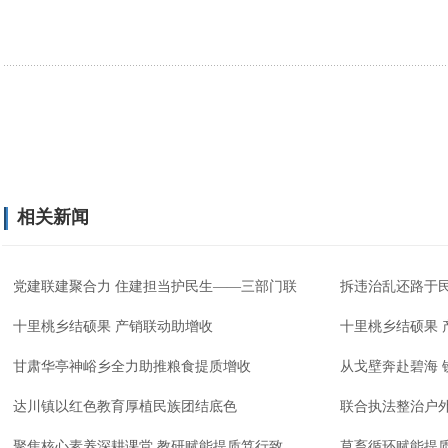
相关新闻
党建联建聚合力 住建担当护民生——三部门联
拆违治乱还路于民
十里桃乡结硕果 产销联动助增收
十里桃乡结硕果 
甘肃华亭神峪乡全力助推粮食提质增收
从戈壁奔赴碧海 
达川镇以红色教育厚植民族团结底色
联合执法整治户
聚焦核心素养深耕课堂 教研赋能提质笃行致
草畜循环赋能提质