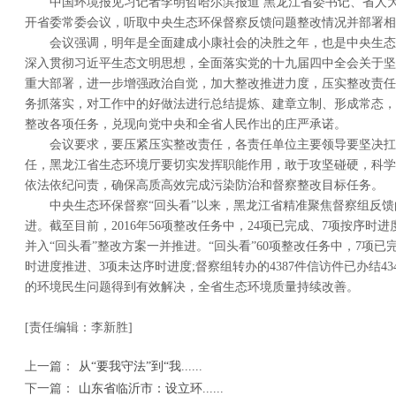
中国环境报见习记者李明哲哈尔滨报道 黑龙江省委书记、省人
开省委常委会议，听取中央生态环保督察反馈问题整改情况并部署相
会议强调，明年是全面建成小康社会的决胜之年，也是中央生态
深入贯彻习近平生态文明思想，全面落实党的十九届四中全会关于坚
重大部署，进一步增强政治自觉，加大整改推进力度，压实整改责任
务抓落实，对工作中的好做法进行总结提炼、建章立制、形成常态，
整改各项任务，兑现向党中央和全省人民作出的庄严承诺。
会议要求，要压紧压实整改责任，各责任单位主要领导要坚决扛
任，黑龙江省生态环境厅要切实发挥职能作用，敢于攻坚碰硬，科学
依法依纪问责，确保高质高效完成污染防治和督察整改目标任务。
中央生态环保督察“回头看”以来，黑龙江省精准聚焦督察组反
进。截至目前，2016年56项整改任务中，24项已完成、7项按序时进
并入“回头看”整改方案一并推进。“回头看”60项整改任务中，7项已完
时进度推进、3项未达序时进度;督察组转办的4387件信访件已办结4
的环境民生问题得到有效解决，全省生态环境质量持续改善。
[责任编辑：李新胜]
上一篇：
从“要我守法”到“我......
下一篇：
山东省临沂市：设立环......