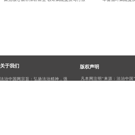
关于我们
版权声明
凡本网注明“来源：法治中国
法治中国网宗旨：弘扬法治精神，强
作品，均为法治中国合法拥
化依法治国、依法执政、依法行政、
有权使用的作品，未经本网
依法治理、依法维权意识，打造及
转载、摘编或利用其它方式
时、权威、有影响力的中国法治服务
作品。
平台。