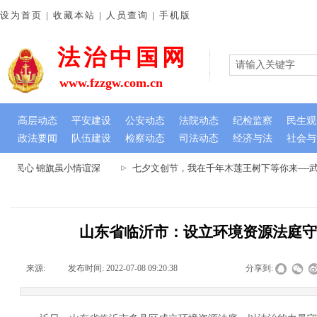
设为首页 | 收藏本站 | 人员查询 | 手机版
法治中国网
www.fzzgw.com.cn
高层动态
平安建设
公安动态
法院动态
纪检监察
民生观
政法要闻
队伍建设
检察动态
司法动态
经济与法
社会与
暖民心 锦旗虽小情谊深
七夕文创节，我在千年木莲王树下等你来----
山东省临沂市：设立环境资源法庭
来源:
|
发布时间:
2022-07-08 09:20:38
|
|
|
分享到: