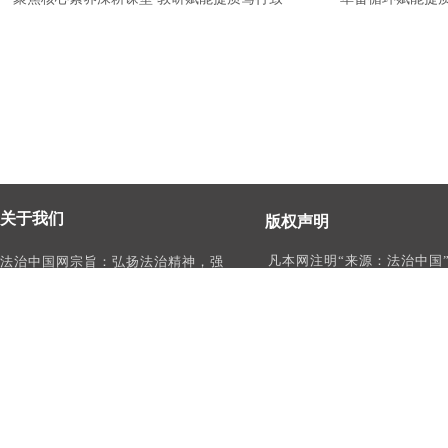
关于我们
版权声明
凡本网注明“来源：法治中国
法治中国网宗旨：弘扬法治精神，强
作品，均为法治中国合法拥
化依法治国、依法执政、依法行政、
有权使用的作品，未经本网
依法治理、依法维权意识，打造及
转载、摘编或利用其它方式
时、权威、有影响力的中国法治服务
作品。
平台。