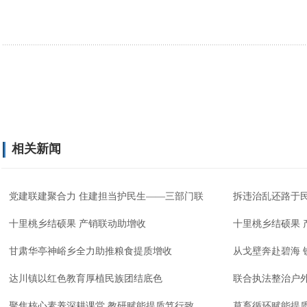
相关新闻
党建联建聚合力 住建担当护民生——三部门联
拆违治乱还路于民
十里桃乡结硕果 产销联动助增收
十里桃乡结硕果 
甘肃华亭神峪乡全力助推粮食提质增收
从戈壁奔赴碧海 
达川镇以红色教育厚植民族团结底色
联合执法整治户
聚焦核心素养深耕课堂 教研赋能提质笃行致
草畜循环赋能提质