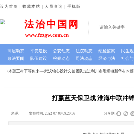
设为首页 | 收藏本站 | 人员查询 | 手机版
法治中国网
www.fzzgw.com.cn
高层动态
平安建设
公安动态
法院动态
纪检监察
民生观
政法要闻
队伍建设
检察动态
司法动态
经济与法
社会与
年木莲王树下等你来----武汉锦心设计文创团队走进利川市毛坝镇新华村木莲
打赢蓝天保卫战 淮海中联冲
来源:
|
发布时间:
2022-07-08 09:20:36
|
|
|
分享到: