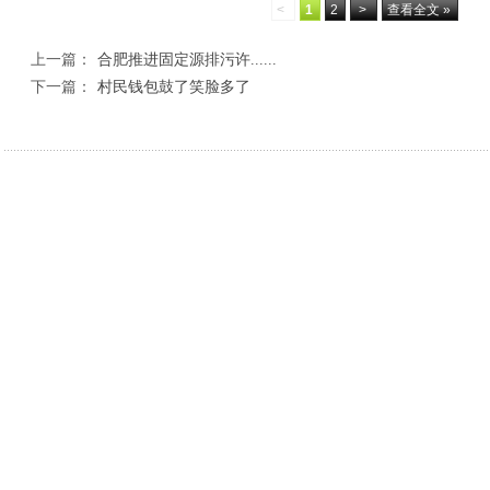
<
1
2
>
查看全文 »
上一篇：
合肥推进固定源排污许......
下一篇：
村民钱包鼓了笑脸多了
相关新闻
丹凤县人民检察院：检察建议为散装食品“验明
深学细悟警务规
诉前分流+庭所联动——汉滨法院高效化解11
绥德公安查处4
灯火暖夜市，平安暖人心——驼峰路派出所夜市
省十八运武术套