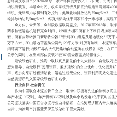
态环境技改项目;2018年至今，累计环保提升投入1.17亿元，完成
增脱硫装置、堆场全封闭、收尘系统升级及彻底治理跑冒滴漏等490
组织、无组织排放得到有效控制，氮氧化物排放达到75mg/Nm3、二氧
粒排放物达到5mg/Nm3，各项指标均优于国家和徐州市标准，实现
全方位、全天候、全时段数据联网监控。2017年至2018年，淮
两条拉链运输机进行完全封闭，对9座大棚和所有上下料口增加喷淋和
套，所有皮带转换口新增收尘器27套;对矿山道路及场地硬化3.5万平
万平方米，矿山场地苫盖防尘网约120平方米;对所有熟料、水泥装
闭环境下运行;增设厂界内大气污染物自动监测在线设备16套，在厂
公示的同时，在重点部位安装23套360度全覆盖旋转摄像头。
建设绿色矿山。淮海中联认真贯彻党的十九大精神，自觉以习近
想为指导，自觉履行“善用资源、服务建设”的企业使命，优化提升
声，逐步向采矿过程清洁化、运输过程无尘化、资源利用高效化迈进。
自然资源厅列入国家级绿色矿山名录。
行业自律 社会责任
作为中国联合水泥的骨干企业，淮海中联拥有先进的熟料水泥生产
年产水泥198万吨、年产骨料368万吨以及年余热发电1亿千瓦时的
公司坚决落实中国联合水泥行业自律部署，在淮海经济区内带头落实
自律，为徐州市打赢蓝天保卫战做出了巨大贡献。