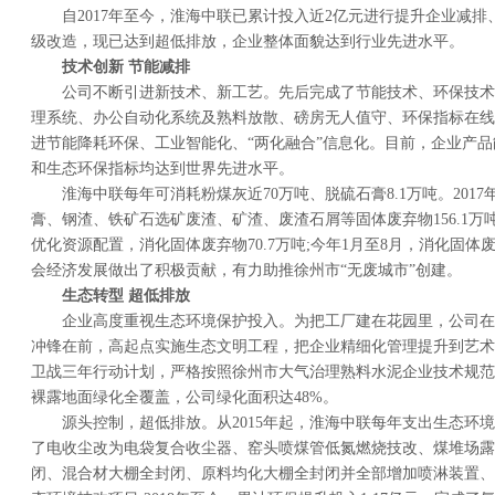
自2017年至今，淮海中联已累计投入近2亿元进行提升企业减
级改造，现已达到超低排放，企业整体面貌达到行业先进水平。
技术创新 节能减排
公司不断引进新技术、新工艺。先后完成了节能技术、环保技术
理系统、办公自动化系统及熟料放散、磅房无人值守、环保指标在线
进节能降耗环保、工业智能化、“两化融合”信息化。目前，企业产
和生态环保指标均达到世界先进水平。
淮海中联每年可消耗粉煤灰近70万吨、脱硫石膏8.1万吨。201
膏、钢渣、铁矿石选矿废渣、矿渣、废渣石屑等固体废弃物156.1万吨
优化资源配置，消化固体废弃物70.7万吨;今年1月至8月，消化固体废
会经济发展做出了积极贡献，有力助推徐州市“无废城市”创建。
生态转型 超低排放
企业高度重视生态环境保护投入。为把工厂建在花园里，公司在
冲锋在前，高起点实施生态文明工程，把企业精细化管理提升到艺术
卫战三年行动计划，严格按照徐州市大气治理熟料水泥企业技术规范
裸露地面绿化全覆盖，公司绿化面积达48%。
源头控制，超低排放。从2015年起，淮海中联每年支出生态环境
了电收尘改为电袋复合收尘器、窑头喷煤管低氮燃烧技改、煤堆场露
闭、混合材大棚全封闭、原料均化大棚全封闭并全部增加喷淋装置、