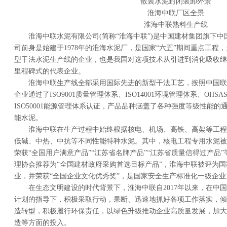
散装水泥封闭装卸外景
淮海中联厂区全景
淮海中联熟料生产线
淮海中联水泥有限公司(简称“淮海中联”)是中国建材集团旗下
司前身是始建于1978年的淮海水泥厂，是国家“六五”期间重点工程
型干法水泥生产线的企业，也是我国对这项技术从引进到消化吸收继
里程碑式的代表企业。
淮海中联生产线全部采用国际先进的新型干法工艺，按照中国联
企业通过了ISO9001质量管理体系、ISO14001环境管理体系、OHS
ISO50001能源管理体系认证，产品品种涵盖了各种强度等级性能
能水泥。
淮海中联在生产过程中始终根据核电、机场、高铁、高架等工程
低碱、中热、中抗等不同性能特种水泥。其中，核电工程专用水泥被
荣获“全国用户满意产品”“江苏省名牌产品”“江苏省质量信得过产品
理协会推荐为“全国建材政府采购首选目标产品”，淮海中联被评为国
业，并荣获“全国企业文化优秀奖”，是国家安全生产标准化一级企业
在生态文明建设的时代背景下，淮海中联自2017年以来，在中
计划的指导下，积极采取行动，果断、迅速地抓好各项工作落实，倾
造转型，积极履行环保责任，以绿色升级推动企业高质量发展，加大
造等方面的投入。