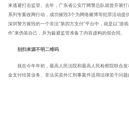
来逃避打击监管。去年，广东省公安厅网警总队就曾开展打击
系列专案收网行动，成功摧毁3个为网络赌博等犯罪活动提
深圳警方摧毁的一个非法"第四方支付"平台中，就是以"游戏
作"来伪装自己，并为躲避监管准备了内容虚构的假合同。
别扫来源不明二维码
就在今年年初，最高人民法院和最高人民检察院联合发
金支付结算业务、非法买卖外汇刑事案件适用法律若干问题
法从事资金支付结算业务和非法买卖外汇犯罪活动，以维护
明晰了对"非法从事资金支付结算业务"和"非法买卖外汇"的
法办理此类案件提供了参考。
专家指出，现阶段的非法"第四方支付"平台分工已经更
的产业链也对"第三方支付"平台的正常运营秩序产生了负面