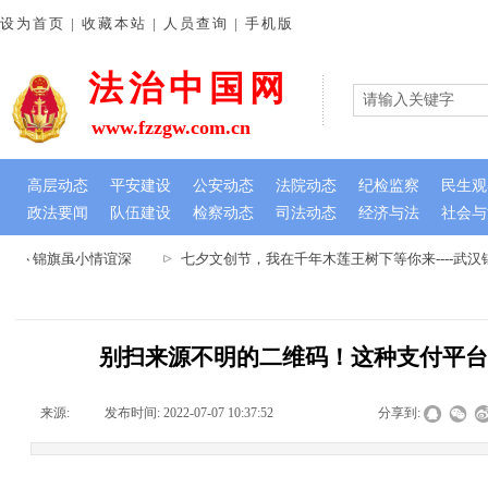
设为首页 | 收藏本站 | 人员查询 | 手机版
法治中国网
www.fzzgw.com.cn
高层动态
平安建设
公安动态
法院动态
纪检监察
民生观
政法要闻
队伍建设
检察动态
司法动态
经济与法
社会与
民心 锦旗虽小情谊深
七夕文创节，我在千年木莲王树下等你来----武
别扫来源不明的二维码！这种支付平
来源:
|
发布时间:
2022-07-07 10:37:52
|
|
|
分享到: