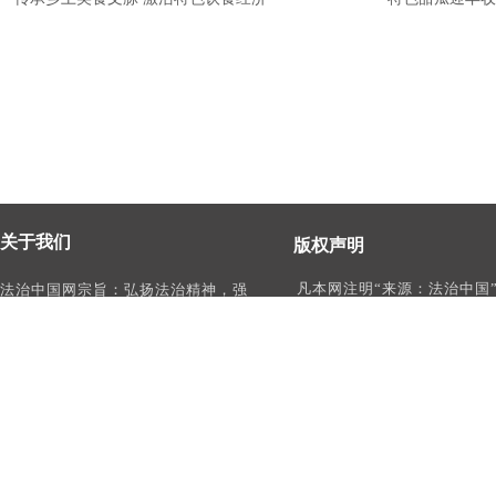
关于我们
版权声明
凡本网注明“来源：法治中国
法治中国网宗旨：弘扬法治精神，强
作品，均为法治中国合法拥
化依法治国、依法执政、依法行政、
有权使用的作品，未经本网
依法治理、依法维权意识，打造及
转载、摘编或利用其它方式
时、权威、有影响力的中国法治服务
作品。
平台。