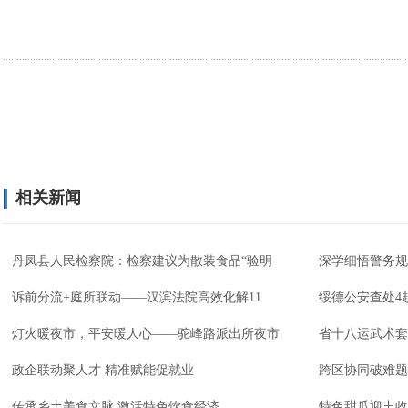
相关新闻
丹凤县人民检察院：检察建议为散装食品“验明
深学细悟警务规
诉前分流+庭所联动——汉滨法院高效化解11
绥德公安查处4
灯火暖夜市，平安暖人心——驼峰路派出所夜市
省十八运武术套
政企联动聚人才 精准赋能促就业
跨区协同破难题
传承乡土美食文脉 激活特色饮食经济
特色甜瓜迎丰收