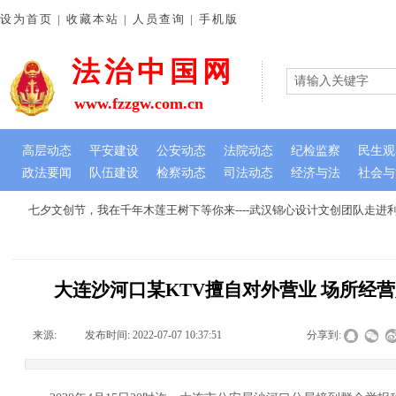
设为首页 | 收藏本站 | 人员查询 | 手机版
法治中国网
www.fzzgw.com.cn
高层动态
平安建设
公安动态
法院动态
纪检监察
民生观
政法要闻
队伍建设
检察动态
司法动态
经济与法
社会与
七夕文创节，我在千年木莲王树下等你来----武汉锦心设计文创团队走进
大连沙河口某KTV擅自对外营业 场所经
来源:
|
发布时间:
2022-07-07 10:37:51
|
|
|
分享到: