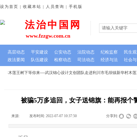
设为首页 | 收藏本站 | 人员查询 | 手机版
法治中国网
www.fzzgw.com.cn
高层动态
平安建设
公安动态
法院动态
纪检监察
民生观
政法要闻
队伍建设
检察动态
司法动态
经济与法
社会与
年木莲王树下等你来----武汉锦心设计文创团队走进利川市毛坝镇新华村木莲
被骗5万多追回，女子送锦旗：能再报个警吗
来源:
|
发布时间:
2022-07-07 10:37:50
|
|
|
分享到: