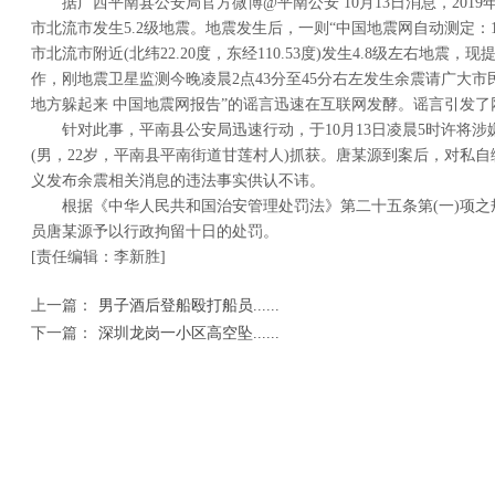
据广西平南县公安局官方微博@平南公安 10月13日消息，2019年
市北流市发生5.2级地震。地震发生后，一则“中国地震网自动测定：10
市北流市附近(北纬22.20度，东经110.53度)发生4.8级左右地震
作，刚地震卫星监测今晚凌晨2点43分至45分右左发生余震请广大
地方躲起来 中国地震网报告”的谣言迅速在互联网发酵。谣言引发
针对此事，平南县公安局迅速行动，于10月13日凌晨5时许将
(男，22岁，平南县平南街道甘莲村人)抓获。唐某源到案后，对私自
义发布余震相关消息的违法事实供认不讳。
根据《中华人民共和国治安管理处罚法》第二十五条第(一)项
员唐某源予以行政拘留十日的处罚。
[责任编辑：李新胜]
上一篇：
男子酒后登船殴打船员......
下一篇：
深圳龙岗一小区高空坠......