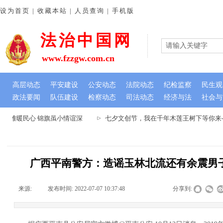
设为首页 | 收藏本站 | 人员查询 | 手机版
法治中国网
www.fzzgw.com.cn
高层动态
平安建设
公安动态
法院动态
纪检监察
民生观
政法要闻
队伍建设
检察动态
司法动态
经济与法
社会与
解难暖民心 锦旗虽小情谊深
七夕文创节，我在千年木莲王树下等你来--
广西平南警方：造谣玉林北流还有余震男
来源:
|
发布时间:
2022-07-07 10:37:48
|
|
|
分享到: