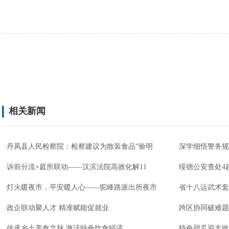
相关新闻
丹凤县人民检察院：检察建议为散装食品“验明
深学细悟警务规
诉前分流+庭所联动——汉滨法院高效化解11
绥德公安查处4
灯火暖夜市，平安暖人心——驼峰路派出所夜市
省十八运武术套
政企联动聚人才 精准赋能促就业
跨区协同破难题
传承乡土美食文脉 激活特色饮食经济
特色甜瓜迎丰收