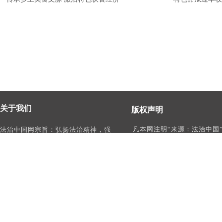
关于我们
版权声明
凡本网注明“来源：法治中国
法治中国网宗旨：弘扬法治精神，强
作品，均为法治中国合法拥
化依法治国、依法执政、依法行政、
有权使用的作品，未经本网
依法治理、依法维权意识，打造及
转载、摘编或利用其它方式
时、权威、有影响力的中国法治服务
作品。
平台。