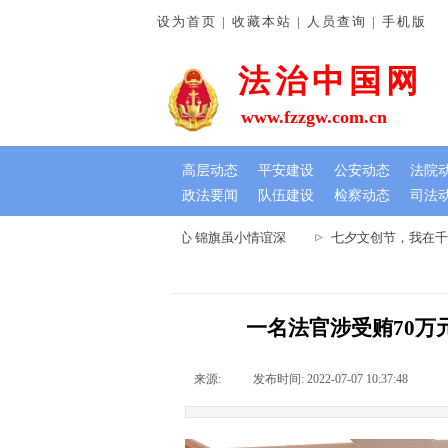
设为首页 | 收藏本站 | 人员查询 | 手机版
法治中国网
www.fzzgw.com.cn
高层动态
平安建设
公安动态
法院
政法要闻
队伍建设
检察动态
司法
河南通许法院：排忧解难暖民心 锦旗虽小情谊深
七夕文创节，我在千年
一名法官涉受贿70万
来源:
|
发布时间:
2022-07-07 10:37:48
|