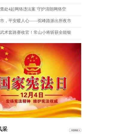
查处4起网络违法案 守护清朗网络空
市，平安暖人心——驼峰路派出所夜市
武术套路赛收官！常山小将斩获全能银
风采