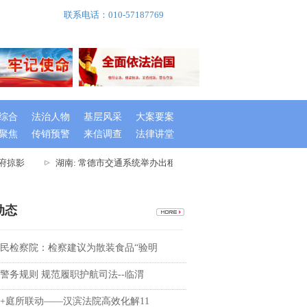
联系电话：010-57187769
综合
法治人物
基层风采
大案要案
聚焦
传销预警
来信调查
法律讲堂
掠影
湖南: 常德市交通系统举办出租车驾驶员创文专题培训班
湖
动态
民检察院：检察建议为散装食品“验明
警务规则 规范履职护航司法--临渭
+庭所联动——汉滨法院高效化解11