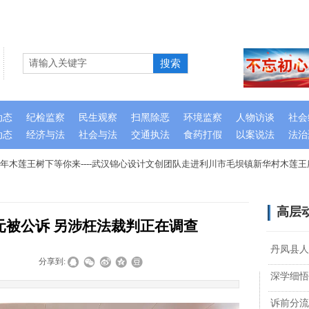
搜索
动态
纪检监察
民生观察
扫黑除恶
环境监察
人物访谈
社会
动态
经济与法
社会与法
交通执法
食药打假
以案说法
法治
木莲王树下等你来----武汉锦心设计文创团队走进利川市毛坝镇新华村木莲王府
高层
元被公诉 另涉枉法裁判正在调查
丹凤县人
|
|
分享到:
深学细悟
诉前分流