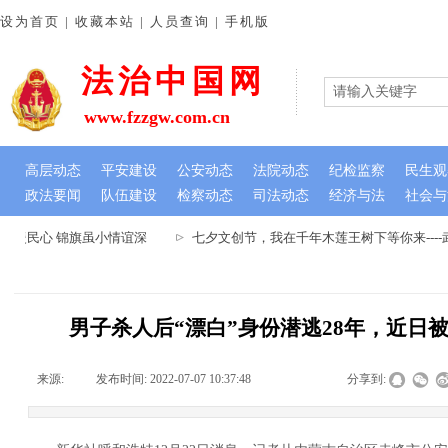
设为首页 | 收藏本站 | 人员查询 | 手机版
法治中国网
www.fzzgw.com.cn
高层动态
平安建设
公安动态
法院动态
纪检监察
民生观
政法要闻
队伍建设
检察动态
司法动态
经济与法
社会与
暖民心 锦旗虽小情谊深
七夕文创节，我在千年木莲王树下等你来---
男子杀人后“漂白”身份潜逃28年，近日
来源:
|
发布时间:
2022-07-07 10:37:48
|
|
|
分享到: