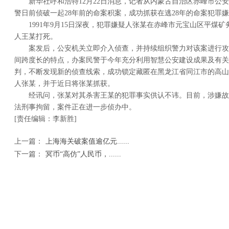
新华社呼和浩特12月22日消息，记者从内蒙古自治区赤峰市公
警日前侦破一起28年前的命案积案，成功抓获在逃28年的命案犯罪
1991年9月15日深夜，犯罪嫌疑人张某在赤峰市元宝山区平煤
人王某打死。
案发后，公安机关立即介入侦查，并持续组织警力对该案进行攻
间跨度长的特点，办案民警于今年充分利用智慧公安建设成果及有关
判，不断发现新的侦查线索，成功锁定藏匿在黑龙江省同江市的高山
人张某，并于近日将张某抓获。
经讯问，张某对其杀害王某的犯罪事实供认不讳。目前，涉嫌故
法刑事拘留，案件正在进一步侦办中。
[责任编辑：李新胜]
上一篇：
上海海关破案值逾亿元......
下一篇：
冥币“高仿”人民币，......