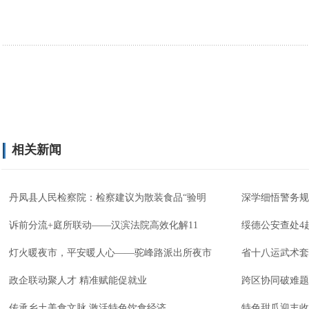
相关新闻
丹凤县人民检察院：检察建议为散装食品“验明
深学细悟警务规
诉前分流+庭所联动——汉滨法院高效化解11
绥德公安查处4
灯火暖夜市，平安暖人心——驼峰路派出所夜市
省十八运武术套
政企联动聚人才 精准赋能促就业
跨区协同破难题
传承乡土美食文脉 激活特色饮食经济
特色甜瓜迎丰收