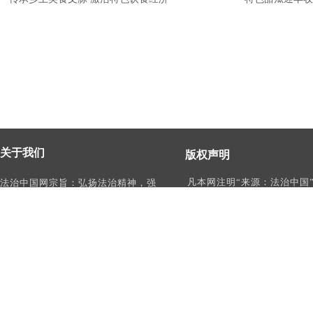
关于我们
版权声明
凡本网注明“来源：法治中国
法治中国网宗旨：弘扬法治精神，强
作品，均为法治中国合法拥
化依法治国、依法执政、依法行政、
有权使用的作品，未经本网
依法治理、依法维权意识，打造及
转载、摘编或利用其它方式
时、权威、有影响力的中国法治服务
作品。
平台。