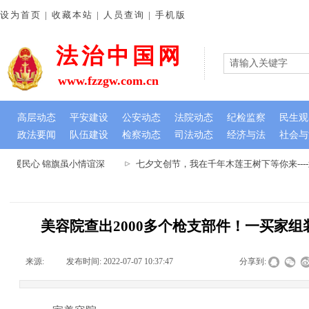
设为首页 | 收藏本站 | 人员查询 | 手机版
法治中国网
www.fzzgw.com.cn
高层动态
平安建设
公安动态
法院动态
纪检监察
民生观
政法要闻
队伍建设
检察动态
司法动态
经济与法
社会与
难暖民心 锦旗虽小情谊深
七夕文创节，我在千年木莲王树下等你来---
美容院查出2000多个枪支部件！一买家
来源:
|
发布时间:
2022-07-07 10:37:47
|
|
|
分享到: