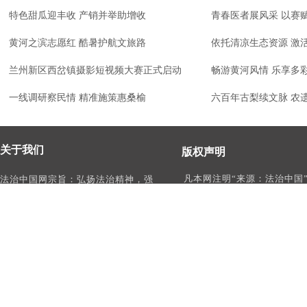
特色甜瓜迎丰收 产销并举助增收
青春医者展风采 以赛
黄河之滨志愿红 酷暑护航文旅路
依托清凉生态资源 激
兰州新区西岔镇摄影短视频大赛正式启动
畅游黄河风情 乐享多
一线调研察民情 精准施策惠桑榆
六百年古梨续文脉 农
关于我们
版权声明
凡本网注明“来源：法治中国
法治中国网宗旨：弘扬法治精神，强
作品，均为法治中国合法拥
化依法治国、依法执政、依法行政、
有权使用的作品，未经本网
依法治理、依法维权意识，打造及
转载、摘编或利用其它方式
时、权威、有影响力的中国法治服务
作品。
平台。