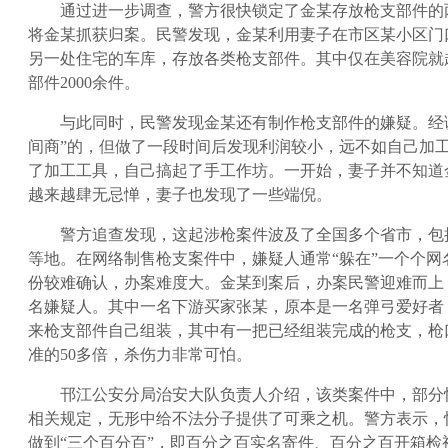
通过进一步调查，警方很快锁定了金某存放枪支部件的
将金某抓获归案。民警发现，金某利用妻子在市区某小区门
另一处住宅的车库，存放各类枪支部件。其中仅在美容院就
部件2000余件。
与此同时，民警发现金某还有制作枪支部件的嫌疑。经
间商”的，但做了一段时间后发现利润较小，远不如自己加工
了加工工具，自己搞起了手工作坊。一开始，妻子并不知道
越来越肆无忌惮，妻子也发现了一些端倪。
警方追查发现，这起涉枪案件波及了全国多个省市，包
等地。在网络制售枪支案件中，嫌疑人通常“躲在”一个个网
份较难确认，办案难度大。金某到案后，办案民警迎难而上
名嫌疑人。其中一名下游买家张某，原本是一名弹弓爱好者
来枪支部件自己组装，其中有一把已经组装完成的枪支，枪
准的50多倍，杀伤力非常可怕。
邗江公安分局治安大队负责人介绍，该类案件中，部分
相关规定，无形中给不法分子提供了可乘之机。警方表示，
做到“三个百分百”，即百分之百实名寄件、百分之百开箱检