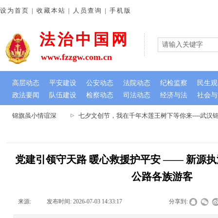
设为首页 | 收藏本站 | 人员查询 | 手机版
法治中国网
www.fzzgw.com.cn
高层动态
平安建设
公安动态
法院动态
纪检监察
民生观
政法要闻
队伍建设
检察动态
司法动态
经济与法
社会与
心 锦旗虽小情谊深
七夕文创节，我在千年木莲王树下等你来----武汉
党建引领守天路 暖心救援护平安 —— 新源
公路各族游客
来源:
|
发布时间:
2026-07-03 14:33:17
|
|
|
分享到: