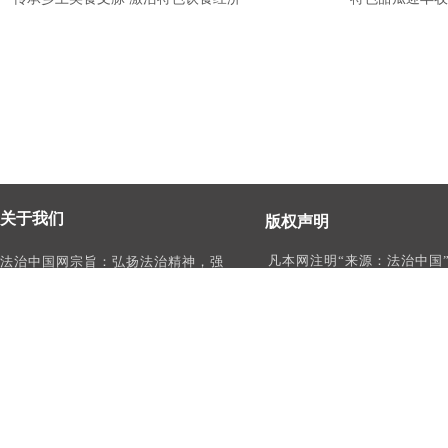
关于我们
版权声明
凡本网注明“来源：法治中国
法治中国网宗旨：弘扬法治精神，强
作品，均为法治中国合法拥
化依法治国、依法执政、依法行政、
有权使用的作品，未经本网
依法治理、依法维权意识，打造及
转载、摘编或利用其它方式
时、权威、有影响力的中国法治服务
作品。
平台。