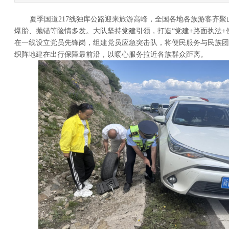
夏季国道217线独库公路迎来旅游高峰，全国各地各族游客齐聚
爆胎、抛锚等险情多发。大队坚持党建引领，打造“党建+路面执法+
在一线设立党员先锋岗，组建党员应急突击队，将便民服务与民族团
织阵地建在出行保障最前沿，以暖心服务拉近各族群众距离。