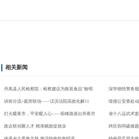
相关新闻
丹凤县人民检察院：检察建议为散装食品“验明
深学细悟警务规
诉前分流+庭所联动——汉滨法院高效化解11
绥德公安查处4
灯火暖夜市，平安暖人心——驼峰路派出所夜市
省十八运武术套
政企联动聚人才 精准赋能促就业
跨区协同破难题
传承乡土美食文脉 激活特色饮食经济
特色甜瓜迎丰收