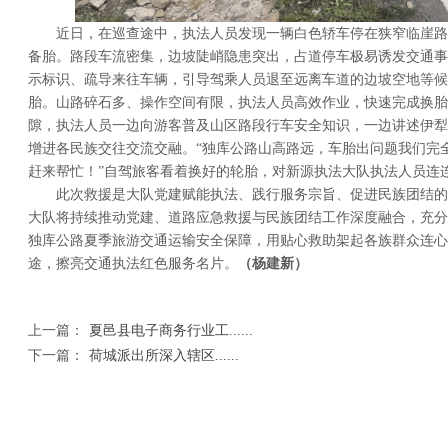
近日，在巡查途中，执法人员发现一辆白色轿车停在狭窄临崖路
备胎。路段车流密集，边坡陡峭隐患突出，占道停车极易诱发交通事
示标识、疏导来往车辆，引导驾乘人员退至远离车道的边坡空地等候
胎。山路碎石多、操作空间有限，执法人员高效作业，快速完成换胎
隙，执法人员一边向游客普及山区路段行车安全知识，一边讲述伊犁
增进各民族交往交流交融。“独库公路山高路远，车胎出问题我们完
赶来帮忙！”自驾旅客看着换好的轮胎，对新源执法大队执法人员连
此次救援是大队党建赋能执法、践行服务宗旨、促进民族团结的
大队将持续推动党建、道路应急救援与民族团结工作深度融合，充分
独库公路夏季旅游交通运输安全保障，用贴心救助架起各族群众连心
途，擦亮交通执法红色服务名片。
（杨建新）
上一篇：
夏邑县电子商务行业工......
下一篇：
荷城派出所深入辖区......