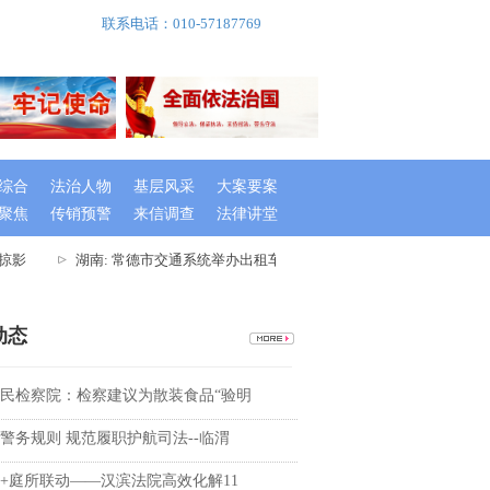
联系电话：010-57187769
综合
法治人物
基层风采
大案要案
聚焦
传销预警
来信调查
法律讲堂
掠影
湖南: 常德市交通系统举办出租车驾驶员创文专题培训班
湖
动态
民检察院：检察建议为散装食品“验明
警务规则 规范履职护航司法--临渭
+庭所联动——汉滨法院高效化解11