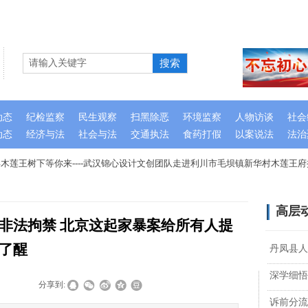
搜索
动态
纪检监察
民生观察
扫黑除恶
环境监察
人物访谈
社会
动态
经济与法
社会与法
交通执法
食药打假
以案说法
法治
莲王树下等你来----武汉锦心设计文创团队走进利川市毛坝镇新华村木莲王府
高层
非法拘禁 北京这起家暴案给所有人提
了醒
丹凤县人
深学细悟
|
|
分享到:
诉前分流