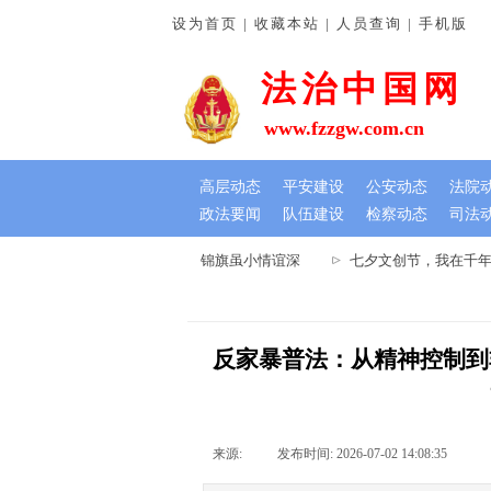
设为首页 | 收藏本站 | 人员查询 | 手机版
法治中国网
www.fzzgw.com.cn
高层动态
平安建设
公安动态
法院
政法要闻
队伍建设
检察动态
司法
河南通许法院：排忧解难暖民心 锦旗虽小情谊深
七夕文创节，我在千年木
反家暴普法：从精神控制到
来源:
|
发布时间:
2026-07-02 14:08:35
|