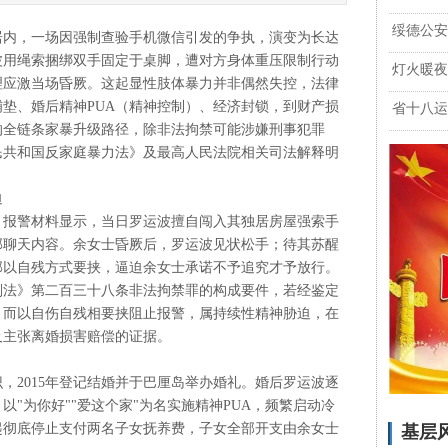
绥德公安
民居内，一场因强制查验手机微信引发的争执，演变为长达
波用绳索捆绑双手固定于桌脚，遭对方身体重压限制行动
灯火暖夜
理应激当场昏厥。这起显性肢体暴力并非偶然失控，法律
垫、婚后精神PUA（精神控制）、经济封锁，到财产损
省十八运
的全链条家暴升级路径，除非法拘禁可能涉嫌刑事犯罪
民共和国反家庭暴力法》及最高人民法院相关司法解释明
迫
报警材料显示，当日罗运波擅自闯入其独居房屋强索手
部聊天内容。余女士昏厥后，罗运波见状松手；待其苏醒
部以自残方式要挟，逼迫余女士承诺不予追究才予放行。
法》第二百三十八条非法拘禁罪的构成要件，若经鉴定
；而以自伤自残相要挟阻止报警，属持续性精神胁迫，在
及主张离婚损害赔偿的证据。
，2015年登记结婚并于巴厘岛举办婚礼。婚后罗运波逐
"为你好""爱这个家"为名实施精神PUA，频繁启动冷
年起彻底停止支付两名子女抚养费，子女全部开支由余女士
基层