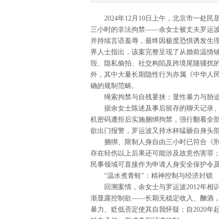
2024年12月10日上午，北京市一处
三小时的非法拘禁——余女士被丈夫罗运
并持续言语羞辱，最终因极度恐惧诱发生
界人士指出，该案完整呈现了从婚前温情铺
毁、隐私偷拍、社交构陷及跨境尾随骚扰
外，其中大量长期隐性行为亦属‌《中华人
确的规制范畴。
绳索拘禁与自残要挟：显性暴力与胁
据余女士陈述及事后留存的聊天记录、
机密码遭拒后实施捆绑拘禁，强行翻看全
欲出门报警，罗运波又持水杯猛砸自身头
捆绑、限制人身自由三小时已符合‌《刑
存在轻伤以上后果还可能涉及故意伤害罪
民事领域可直接作为申请人身安全保护令
"温水煮青蛙"：精神控制与经济封锁
回溯案情，余女士与罗运波2012年相识
渐显露控制欲——长期无稳定收入、酗酒，以
暴力、贬低否定使其自我怀疑；自2020