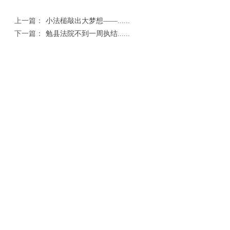
上一篇：
小法槌敲出大梦想——......
下一篇：
勉县法院不到一周执结......