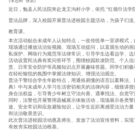
{李思科 张荣}
近日，勉县人民法院奔赴龙王沟村小学，依托 “红领巾法学院
普法品牌，深入校园开展普法进校园主题活动，为孩子们送
教育课。
本次活动贴合未成年人认知特点，一改传统单一宣讲模式，
现场通过播放法治短视频、现场互动提问，以直观生动的画
私保护、网络行为规范等法律常识，引导学生边看边学、边
活动设置民法典有奖问答环节，围绕校园欺凌防范、个人信
赏、日常安全防护等高频知识点开展趣味答题。同学们积极
在轻松愉悦的氛围中掌握法律知识、增强法治观念。
普法干警结合学生年龄特点，用通俗易懂的语言以案释法、
典》中与未成年人学习生活密切相关的法律内容，细致讲授
身合法权益，引导青少年树立守法向善、遇事找法、自觉守
同时，法警也开展警用器械展示体验活动，现场展示各类警
途、安全常识和应急避险知识，让学生近距离感受法治力量
和法治敬畏意识。
此次普法进校园活动惠及师生、发放了法治宣传资料，实现
有效夯实校园法治根基。