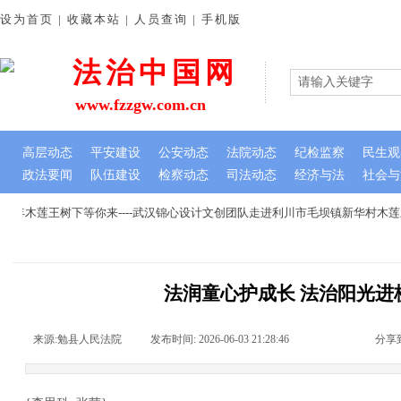
设为首页 | 收藏本站 | 人员查询 | 手机版
法治中国网
www.fzzgw.com.cn
高层动态
平安建设
公安动态
法院动态
纪检监察
民生观
政法要闻
队伍建设
检察动态
司法动态
经济与法
社会与
年木莲王树下等你来----武汉锦心设计文创团队走进利川市毛坝镇新华村木莲
法润童心护成长 法治阳光进
来源:
勉县人民法院
|
发布时间:
2026-06-03 21:28:46
|
|
|
分享