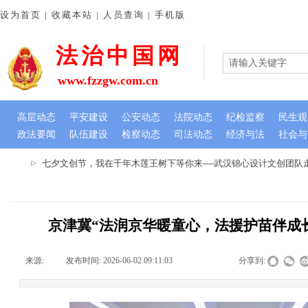
设为首页 | 收藏本站 | 人员查询 | 手机版
法治中国网
www.fzzgw.com.cn
高层动态
平安建设
公安动态
法院动态
纪检监察
民生观
政法要闻
队伍建设
检察动态
司法动态
经济与法
社会与
七夕文创节，我在千年木莲王树下等你来----武汉锦心设计文创团队走
京津冀“法润京华暖童心，法援护苗伴成
来源:
|
发布时间:
2026-06-02 09:11:03
|
|
|
分享到: