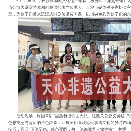
6.1“儿童节”，长沙非物质文化遗产馆状元坡分馆（海彣分馆）
遗公益大讲堂特邀湘剧脸谱代表性传承人、长沙市硬笔书法家协会主
章，为孩子们带来沉浸式湘剧脸谱传习课，以指尖色彩为孩子们的六
活动现场，许国章以“黑脸包拯铁面无私、红脸关公忠义勇猛”为
色彩寓意与背后的角色故事，让孩子们直观感受脸谱文化的独特内涵
技巧，强调“下笔要稳、线条要圆，每一笔都藏着人物性格”，并逐