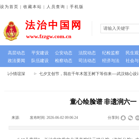
设为首页 | 收藏本站 | 人员查询 | 手机版
法治中国网
www.fzzgw.com.cn
高层动态
平安建设
公安动态
法院动态
纪检监察
民生观
政法要闻
队伍建设
检察动态
司法动态
经济与法
社会与
旗虽小情谊深
七夕文创节，我在千年木莲王树下等你来----武汉锦心设
童心绘脸谱 非遗润六一
来源:
|
发布时间:
2026-06-02 09:06:24
|
|
|
分享到: