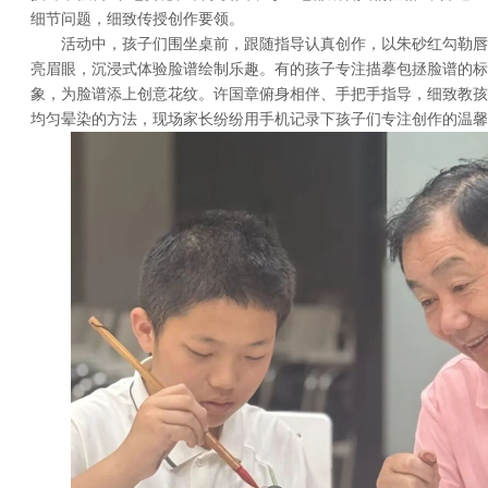
细节问题，细致传授创作要领。
活动中，孩子们围坐桌前，跟随指导认真创作，以朱砂红勾勒唇
亮眉眼，沉浸式体验脸谱绘制乐趣。有的孩子专注描摹包拯脸谱的标
象，为脸谱添上创意花纹。许国章俯身相伴、手把手指导，细致教孩
均匀晕染的方法，现场家长纷纷用手机记录下孩子们专注创作的温馨