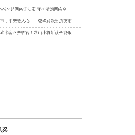
查处4起网络违法案 守护清朗网络空
市，平安暖人心——驼峰路派出所夜市
武术套路赛收官！常山小将斩获全能银
风采