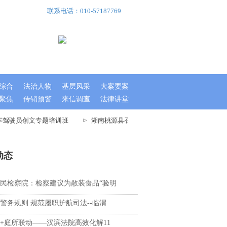
联系电话：010-57187769
综合
法治人物
基层风采
大案要案
聚焦
传销预警
来信调查
法律讲堂
车驾驶员创文专题培训班
湖南桃源县召开文明城市指数测评迎检工作大会
动态
民检察院：检察建议为散装食品“验明
警务规则 规范履职护航司法--临渭
+庭所联动——汉滨法院高效化解11