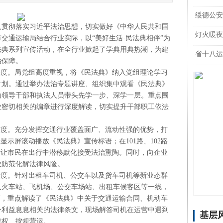
绥德公安
贯彻落实习近平法治思想，切实做好《中华人民共和国
灯火暖夜
交通运输局结合行业实际，以“美好生活·民法典相伴”为
法典系列宣传活动，在全行业掀起了学典用典热潮，为建
省十八运
治保障。
度。局党组高度重视，将《民法典》纳入党组理论学习
计划。通过举办法治专题讲座、组织集中观看《民法典》
动领导干部和执法人员带头先学一步、深学一层。重点围
业密切相关的编章进行深度解读，切实提升干部职工依法
度。充分发挥交通行业覆盖面广、流动性强的优势，打
显示屏滚动播放《民法典》宣传标语；在101路、102路
，让市民在出行中潜移默化接受法治熏陶。同时，向企业
业防范化解法律风险。
度。针对出租车司机、公交车以及货车司机等新业态群
入火车站、飞机场、公交车场站、出租车候客区等一线，
言，重点解读了《民法典》中关于交通运输合同、机动车
身利益息息相关的法律条文，现场解答司机在运营中遇到
基层
维权、按规营运。