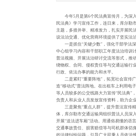
今年5月是第6个民法典宣传月，为深入
民法典》学习宣传工作，连日来，库尔勒市
主题，多措并举、精准发力，扎实开展民
设法治交通、优化营商环境提供了坚实法
一是抓住“关键少数”，强化干部学法深
中心组学习内容和干部职工年度法治培训
普法视频、开展法治研讨交流等形式，推
绕物权、合同、侵权责任等与交通运输行
行政、依法办事的能力和水平。
二是紧盯“重要阵地”，拓宽社会宣传广
造“移动式”普法阵地。在出租车上利用电子
等人员较多的公交线路大力宣传“民法典”
负责人和从业人员发放宣传资料，助力企
三是聚焦“重点人群”，提升普法宣传精
体，库尔勒市交通运输局组织普法人员深
开展“送法进车厢”活动。用通俗易懂的语
交通事故责任、损害赔偿等与司机群体切
的法律纠纷问题，引导广大司乘人员依法