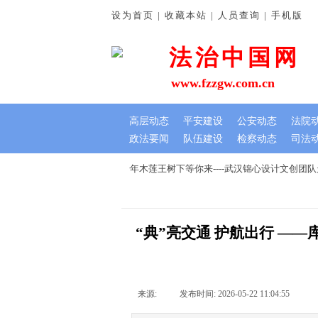
设为首页 | 收藏本站 | 人员查询 | 手机版
法治中国网
www.fzzgw.com.cn
高层动态
平安建设
公安动态
法院
政法要闻
队伍建设
检察动态
司法
谊深
七夕文创节，我在千年木莲王树下等你来----武汉锦心设计文创团
“典”亮交通 护航出行 —
来源:
|
发布时间:
2026-05-22 11:04:55
|