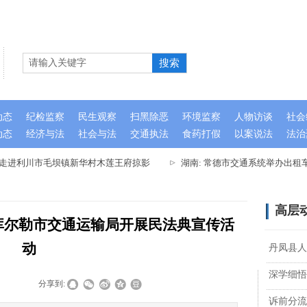
搜索
动态
纪检监察
民生观察
扫黑除恶
环境监察
人物访谈
社会
动态
经济与法
社会与法
交通执法
食药打假
以案说法
法治
队走进利川市毛坝镇新华村木莲王府掠影
湖南: 常德市交通系统举办出租
高层
—库尔勒市交通运输局开展民法典宣传活
动
丹凤县人
深学细悟
|
|
分享到:
诉前分流