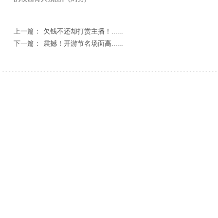
上一篇：
欠钱不还却打赏主播！......
下一篇：
震撼！开游节名场面高......
相关新闻
丹凤县人民检察院：检察建议为散装食品“验明
深学细悟警务规
诉前分流+庭所联动——汉滨法院高效化解11
绥德公安查处4