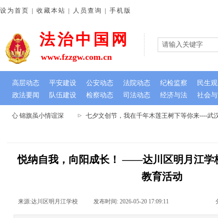
设为首页 | 收藏本站 | 人员查询 | 手机版
法治中国网
www.fzzgw.com.cn
高层动态
平安建设
公安动态
法院动态
纪检监察
民生观
政法要闻
队伍建设
检察动态
司法动态
经济与法
社会与
民心 锦旗虽小情谊深
七夕文创节，我在千年木莲王树下等你来----武
悦纳自我，向阳成长！ ——达川区明月江学
教育活动
来源:
达川区明月江学校
|
发布时间:
2026-05-20 17:09:11
|
|
|