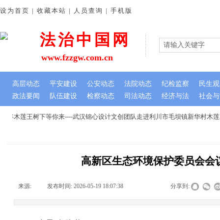
设为首页 | 收藏本站 | 人员查询 | 手机版
法治中国网
www.fzzgw.com.cn
高层动态
平安建设
公安动态
法院动态
纪检监察
民生观
政法要闻
队伍建设
检察动态
司法动态
经济与法
社会与
年木莲王树下等你来----武汉锦心设计文创团队走进利川市毛坝镇新华村木莲
高新区生态环境保护委员会会
来源:
|
发布时间:
2026-05-19 18:07:38
|
|
|
分享到: