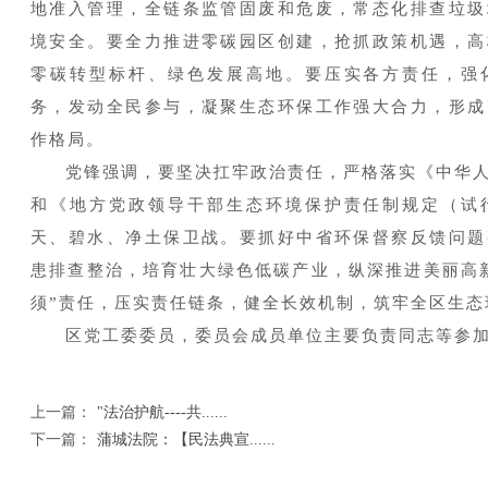
地准入管理，全链条监管固废和危废，常态化排查垃圾
境安全。要全力推进零碳园区创建，抢抓政策机遇，高
零碳转型标杆、绿色发展高地。要压实各方责任，强
务，发动全民参与，凝聚生态环保工作强大合力，形成
作格局。
党锋强调，要坚决扛牢政治责任，严格落实《中华
和《地方党政领导干部生态环境保护责任制规定（试
天、碧水、净土保卫战。要抓好中省环保督察反馈问题
患排查整治，培育壮大绿色低碳产业，纵深推进美丽高
须”责任，压实责任链条，健全长效机制，筑牢全区生态
区党工委委员，委员会成员单位主要负责同志等参
上一篇：
"法治护航----共......
下一篇：
蒲城法院：【民法典宣......