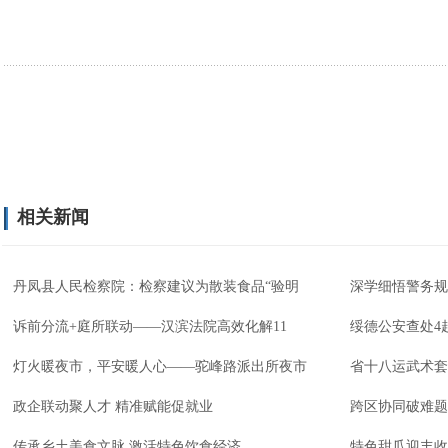
相关新闻
丹凤县人民检察院：检察建议为散装食品“验明
深学细悟警务规
诉前分流+庭所联动——汉滨法院高效化解11
绥德公安查处4
灯火暖夜市，平安暖人心——驼峰路派出所夜市
省十八运武术套
政企联动聚人才 精准赋能促就业
跨区协同破难题
传承乡土美食文脉 激活特色饮食经济
特色甜瓜迎丰收