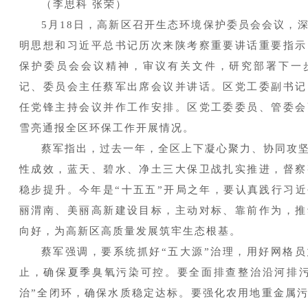
（李思科 张荣）
5月18日，高新区召开生态环境保护委员会会议，
明思想和习近平总书记历次来陕考察重要讲话重要指示
保护委员会会议精神，审议有关文件，研究部署下一
记、委员会主任蔡军出席会议并讲话。区党工委副书记
任党锋主持会议并作工作安排。区党工委委员、管委会
雪亮通报全区环保工作开展情况。
蔡军指出，过去一年，全区上下凝心聚力、协同攻
性成效，蓝天、碧水、净土三大保卫战扎实推进，督察
稳步提升。今年是“十五五”开局之年，要认真践行习
丽渭南、美丽高新建设目标，主动对标、靠前作为，推
向好，为高新区高质量发展筑牢生态根基。
蔡军强调，要系统抓好“五大源”治理，用好网格
止，确保夏季臭氧污染可控。要全面排查整治沿河排污
治”全闭环，确保水质稳定达标。要强化农用地重金属