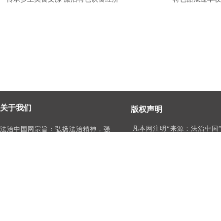
关于我们
版权声明
凡本网注明“来源：法治中国
法治中国网宗旨：弘扬法治精神，强
作品，均为法治中国合法拥
化依法治国、依法执政、依法行政、
有权使用的作品，未经本网
依法治理、依法维权意识，打造及
转载、摘编或利用其它方式
时、权威、有影响力的中国法治服务
作品。
平台。