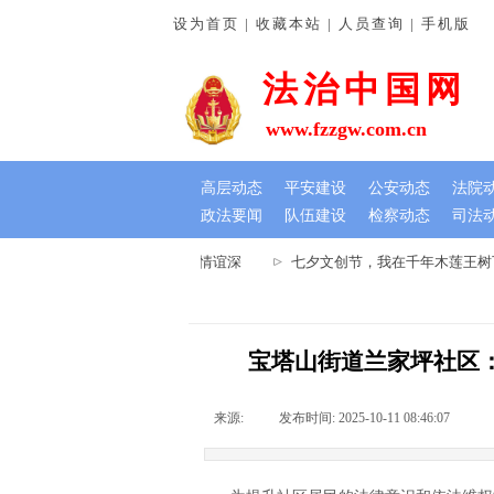
设为首页 | 收藏本站 | 人员查询 | 手机版
法治中国网
www.fzzgw.com.cn
高层动态
平安建设
公安动态
法院
政法要闻
队伍建设
检察动态
司法
院：排忧解难暖民心 锦旗虽小情谊深
七夕文创节，我在千年木莲王树下等
宝塔山街道兰家坪社区
来源:
|
发布时间:
2025-10-11 08:46:07
|