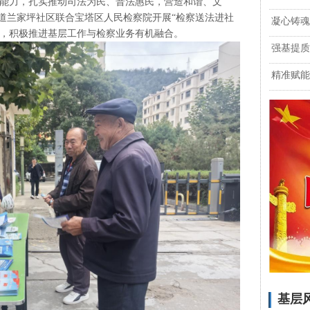
力，扎实推动司法为民、普法惠民，营造和谐、文
街道兰家坪社区联合宝塔区人民检察院开展“检察送法进社
凝心铸魂
动，积极推进基层工作与检察业务有机融合。
强基提质
精准赋能
基层