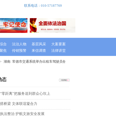
联系电话：010-57187769
综合
法治人物
基层风采
大案要案
聚焦
传销预警
来信调查
法律讲堂
湖南: 常德市交通系统举办出租车驾驶员创文专题培训班
湖南桃源县召
动态
“零距离”把服务送到群众心坎上
搭桥梁 文体联谊凝合力
执法整治 护航文旅安全发展