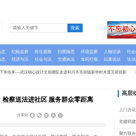
搜索
动态
纪检监察
民生观察
扫黑除恶
环境监察
人物访谈
社会
动态
经济与法
社会与法
交通执法
食药打假
以案说法
法治
你来----武汉锦心设计文创团队走进利川市毛坝镇新华村木莲王府掠影
高层
：检察送法进社区 服务群众零距离
上门办证
|
|
分享到:
党建联建
聚力联合