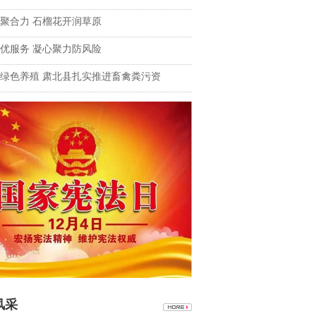
聚合力 石榴花开润草原
优服务 凝心聚力防风险
绿色养殖 肃北县扎实推进畜禽粪污资
风采