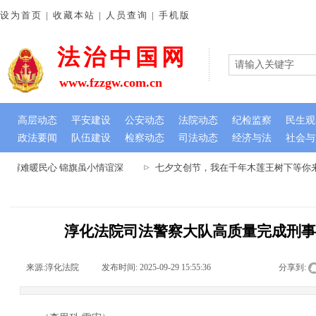
设为首页 | 收藏本站 | 人员查询 | 手机版
法治中国网
www.fzzgw.com.cn
高层动态
平安建设
公安动态
法院动态
纪检监察
民生观
政法要闻
队伍建设
检察动态
司法动态
经济与法
社会与
忧解难暖民心 锦旗虽小情谊深
七夕文创节，我在千年木莲王树下等你来-
淳化法院司法警察大队高质量完成刑
来源:
淳化法院
|
发布时间:
2025-09-29 15:55:36
|
|
|
分享到: