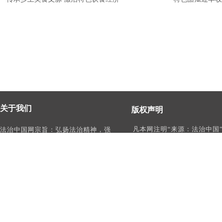
关于我们
版权声明
凡本网注明“来源：法治中国
法治中国网宗旨：弘扬法治精神，强
作品，均为法治中国合法拥
化依法治国、依法执政、依法行政、
有权使用的作品，未经本网
依法治理、依法维权意识，打造及
转载、摘编或利用其它方式
时、权威、有影响力的中国法治服务
作品。
平台。