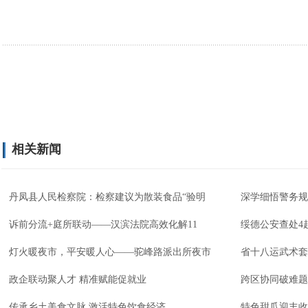
相关新闻
丹凤县人民检察院：检察建议为散装食品“验明
深学细悟警务规
诉前分流+庭所联动——汉滨法院高效化解11
绥德公安查处4
灯火暖夜市，平安暖人心——驼峰路派出所夜市
省十八运武术套
政企联动聚人才 精准赋能促就业
跨区协同破难题
传承乡土美食文脉 激活特色饮食经济
特色甜瓜迎丰收