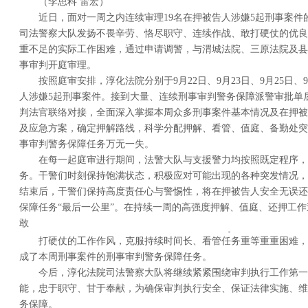
（李思科 雷宏）
近日，面对一周之内连续审理19名在押被告人涉嫌5起刑事案件
司法警察大队发扬不畏辛劳、恪尽职守、连续作战、敢打硬仗的优良
重不足的实际工作困难，通过申请调警，与渭城法院、三原法院及县
事审判开庭审理。
按照庭审安排，淳化法院分别于9月22日、9月23日、9月25日、9
人涉嫌5起刑事案件。接到大量、连续刑事审判警务保障派警审批单
判法官联络对接，全面深入掌握本周众多刑事案件基本情况及在押被
及应急方案，确定押解路线，科学分配押解、看管、值庭、备勤处突
事审判警务保障任务万无一失。
在每一起庭审进行期间，法警大队与支援警力均按照既定程序，
务。干警们时刻保持饱满状态，积极应对可能出现的各种突发情况，
结束后，干警们保持高度责任心与警惕性，将在押被告人安全无误还
保障任务“最后一公里”。在持续一周的高强度押解、值庭、还押工
敢
打硬仗的工作作风，克服持续时间长、看管任务重等重重困难，
成了本周刑事案件的刑事审判警务保障任务。
今后，淳化法院司法警察大队将继续紧紧围绕审判执行工作第一
能，忠于职守、甘于奉献，为确保审判执行安全、保证法律实施、维
务保障。