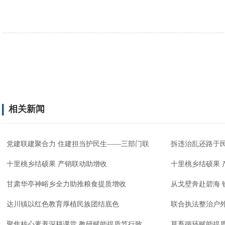
相关新闻
党建联建聚合力 住建担当护民生——三部门联
拆违治乱还路于民
十里桃乡结硕果 产销联动助增收
十里桃乡结硕果 
甘肃华亭神峪乡全力助推粮食提质增收
从戈壁奔赴碧海 
达川镇以红色教育厚植民族团结底色
联合执法整治户
聚焦核心素养深耕课堂 教研赋能提质笃行致
草畜循环赋能提质