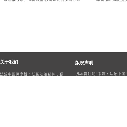
关于我们
版权声明
凡本网注明“来源：法治中国
法治中国网宗旨：弘扬法治精神，强
作品，均为法治中国合法拥
化依法治国、依法执政、依法行政、
有权使用的作品，未经本网
依法治理、依法维权意识，打造及
转载、摘编或利用其它方式
时、权威、有影响力的中国法治服务
作品。
平台。