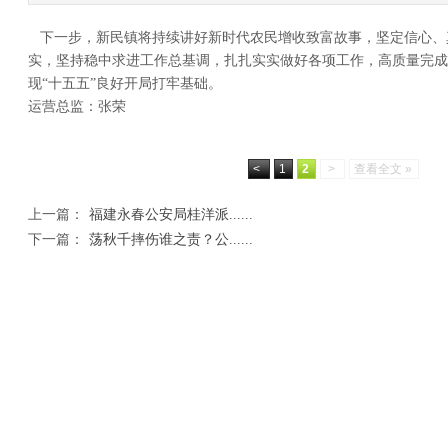
下一步，新民镇将持续讲好新时代农民增收致富故事，坚定信心、
实，坚持稳中求进工作总基调，扎扎实实做好各项工作，高质量完成
现“十五五”良好开局打牢基础。
运营总监：张荣
<
1
2
>
查看全文 »
上一篇：
福建永春公安局桂洋派......
下一篇：
荡秋千摔伤谁之责？公......