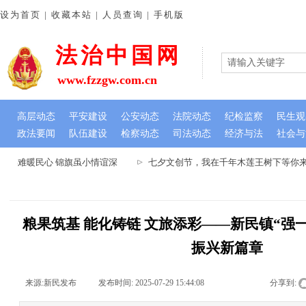
设为首页 | 收藏本站 | 人员查询 | 手机版
法治中国网
www.fzzgw.com.cn
高层动态
平安建设
公安动态
法院动态
纪检监察
民生观
政法要闻
队伍建设
检察动态
司法动态
经济与法
社会与
忧解难暖民心 锦旗虽小情谊深
七夕文创节，我在千年木莲王树下等你来-
粮果筑基 能化铸链 文旅添彩——新民镇“强
振兴新篇章
来源:
新民发布
|
发布时间:
2025-07-29 15:44:08
|
|
|
分享到: