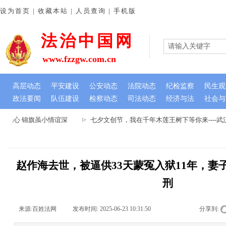
设为首页 | 收藏本站 | 人员查询 | 手机版
法治中国网
www.fzzgw.com.cn
高层动态
平安建设
公安动态
法院动态
纪检监察
民生观
政法要闻
队伍建设
检察动态
司法动态
经济与法
社会与
民心 锦旗虽小情谊深
七夕文创节，我在千年木莲王树下等你来----
赵作海去世，被逼供33天蒙冤入狱11年，妻
刑
来源:
百姓法网
|
发布时间:
2025-06-23 10:31:50
|
|
|
分享到: