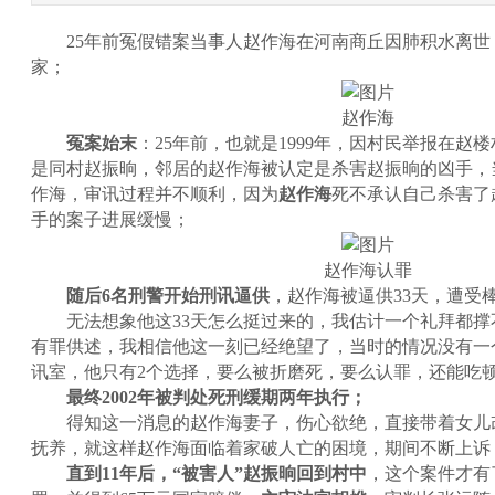
25年前冤假错案当事人赵作海在河南商丘因肺积水离世，
家；
赵作海
冤案始末
：25年前，也就是1999年，因村民举报在赵
是同村赵振晌，邻居的赵作海被认定是杀害赵振晌的凶手，
作海，审讯过程并不顺利，因为
赵作海
死不承认自己杀害了
手的案子进展缓慢；
赵作海认罪
随后6名刑警开始刑讯逼供
，赵作海被逼供33天，遭受
无法想象他这33天怎么挺过来的，我估计一个礼拜都撑
有罪供述，我相信他这一刻已经绝望了，当时的情况没有一
讯室，他只有2个选择，要么被折磨死，要么认罪，还能吃
最终2002年被判处死刑缓期两年执行；
得知这一消息的赵作海妻子，伤心欲绝，直接带着女儿改
抚养，就这样赵作海面临着家破人亡的困境，期间不断上诉
直到11年后，“被害人”
赵振晌
回到村中
，这个案件才有