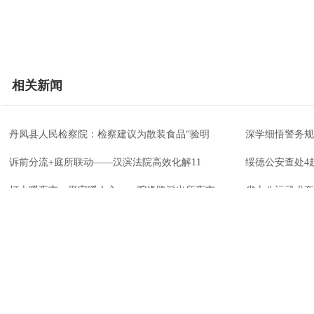
相关新闻
丹凤县人民检察院：检察建议为散装食品“验明
深学细悟警务规
诉前分流+庭所联动——汉滨法院高效化解11
绥德公安查处4
灯火暖夜市，平安暖人心——驼峰路派出所夜市
省十八运武术套
政企联动聚人才 精准赋能促就业
跨区协同破难题
传承乡土美食文脉 激活特色饮食经济
特色甜瓜迎丰收
关于我们
版权声明