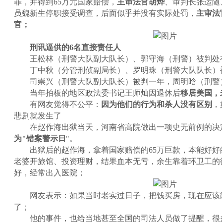
罪，并得到65万元国家赔偿，
主审法官胡烨
、审判长张运随
员魏新生停职接受调查，后面似乎并没有实际处罚，
主审法
官；
刑讯逼供的6名直接责任人
王松林（刑警大队副大队长）、郭守海（刑警）被判处
丁中秋（分管刑侦副局长）、罗明珠（刑警大队队长）
司崇兴（刑警大队副大队长）被判一年，周明晗（刑警
当年拍板的地区政法委书记王师灿因退休后
移居美国，
有网友觉得不公平：
因为他们的行为和杀人没有区别
，
悲剧就发生了
在赵作海出狱当天，河南省高院做出一项史无前例的决
为"错案警示日
"。
出狱后的赵作海，拿着国家赔偿的65万巨款，本能好好
老婆开旅馆、投资理财，结果血本无亏，余生靠着环卫工的
好，经常出入医院；
网友表示：如果当时老实过日子，把钱买房，现在应该
了；
他的事件，也给当地甚至全国的司法人员做了提醒，很