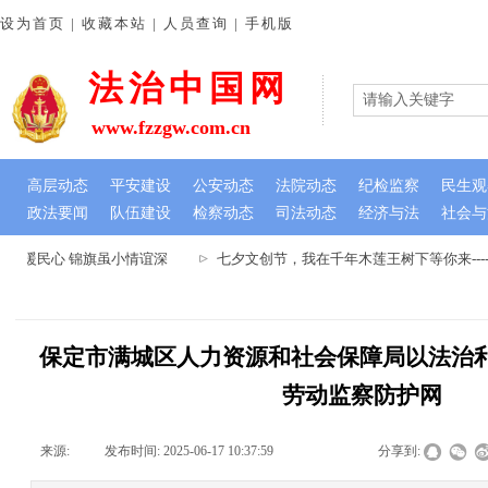
设为首页 | 收藏本站 | 人员查询 | 手机版
法治中国网
www.fzzgw.com.cn
高层动态
平安建设
公安动态
法院动态
纪检监察
民生观
政法要闻
队伍建设
检察动态
司法动态
经济与法
社会与
难暖民心 锦旗虽小情谊深
七夕文创节，我在千年木莲王树下等你来---
保定市满城区人力资源和社会保障局以法治利
劳动监察防护网
来源:
|
发布时间:
2025-06-17 10:37:59
|
|
|
分享到: