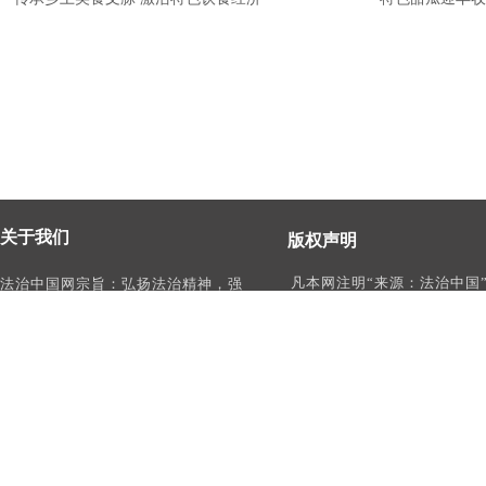
关于我们
版权声明
凡本网注明“来源：法治中国
法治中国网宗旨：弘扬法治精神，强
作品，均为法治中国合法拥
化依法治国、依法执政、依法行政、
有权使用的作品，未经本网
依法治理、依法维权意识，打造及
转载、摘编或利用其它方式
时、权威、有影响力的中国法治服务
作品。
平台。