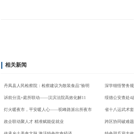
相关新闻
丹凤县人民检察院：检察建议为散装食品“验明
深学细悟警务规
诉前分流+庭所联动——汉滨法院高效化解11
绥德公安查处4
灯火暖夜市，平安暖人心——驼峰路派出所夜市
省十八运武术套
政企联动聚人才 精准赋能促就业
跨区协同破难题
传承乡土美食文脉 激活特色饮食经济
特色甜瓜迎丰收