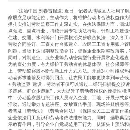
(
法治中国 刘春雷报道)
近日，记者从满城区人社局了解
察股立足职能定位，主动作为，将维护劳动者合法权益作为
措扎实推进劳动监察工作走深走实。在执法保障方面，满城
点领域、重点行业，持续开展专项执法行动。针对工程建设
住建、交通、水利等部门开展根治欠薪联合执法，深入各工
劳动合同签订、工资支付台账建立、农民工工资专用账户管
问题，当场下达限期整改指令书，督促企业限期整改落实，
同时，对制造业、服务业等劳动密集型行业开展常态化巡查
为的查处力度，有力维护了劳动者的休息休假、社会保障等
上，劳动监察股不断创新工作方式方法。开通24小时维权
动者诉求能够及时得到回应，让农民工能够更快拿到辛苦钱
+ 劳动监察”建设，劳动者不仅可以通过二维码扫描提交投
多跑路、群众少跑腿”，大大提升了劳动者维权的便捷性和
中，劳动监察股组织工作人员深入企业、工地，开展形式多
活动。通过举办专题讲座、发放宣传手册、现场答疑解惑等
者普及《劳动法》《劳动合同法》《保障农民工工资支付条
企业依法用工意识和劳动者依法维权能力。同时，选取典型
示教育作用，引导企业自觉规范用工行为，从源头上预防和