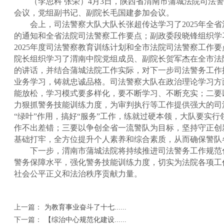
（李思科 张荣）4月3日，陕西省渭南市蒲城法院司法警
会议，党组副书记、副院长毛国建参加会议。
会上，司法警察大队大队长张超传达学习了2025年全省
的通知和全省法院司法警察工作要点；副政委段晓锋组织学
2025年度司法警察教育训练计划和全市法院司法警察工作要
院长组织学习了渭南中院党组成员、副院长贺军杰在全市法
的讲话，并结合蒲城法院工作实际，对下一步司法警务工作
业务学习，铸就忠诚品格。司法警察大队在政治理论学习方
能放松，学习模式要多样化，要不断学习、不断充实；二要
力狠抓警务技能训练力度，为审判执行等工作提供强大的司
“绿叶”作用，搞好“服务”工作，练就过硬本领，大队要实
作不出差错；三要以争创全省一流警队为目标，坚持守正创
基础打牢，全方位提升个人素养和综合素质，从而确保警队
下一步，渭南市蒲城法院将持续推进司法警务工作规范
警务保障水平，强化警务技能训练力度，切实为法院各项工
社会公平正义和法治秩序贡献力量。
上一篇：
为教育事业奋斗了十七......
下一篇：
【综治中心规范化建设......