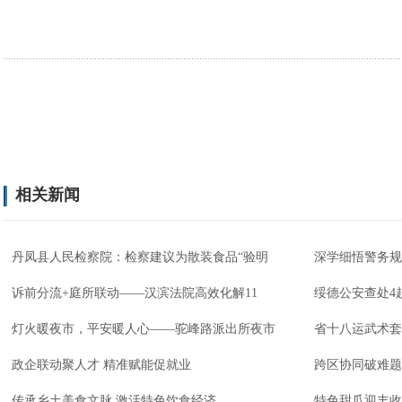
相关新闻
丹凤县人民检察院：检察建议为散装食品“验明
深学细悟警务规
诉前分流+庭所联动——汉滨法院高效化解11
绥德公安查处4
灯火暖夜市，平安暖人心——驼峰路派出所夜市
省十八运武术套
政企联动聚人才 精准赋能促就业
跨区协同破难题
传承乡土美食文脉 激活特色饮食经济
特色甜瓜迎丰收