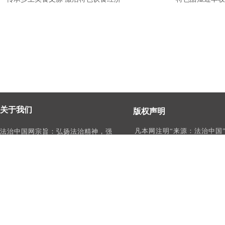
关于我们
版权声明
凡本网注明“来源：法治中国
法治中国网宗旨：弘扬法治精神，强
作品，均为法治中国合法拥
化依法治国、依法执政、依法行政、
有权使用的作品，未经本网
依法治理、依法维权意识，打造及
转载、摘编或利用其它方式
时、权威、有影响力的中国法治服务
作品。
平台。