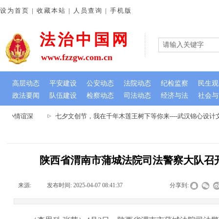
设为首页 | 收藏本站 | 人员查询 | 手机版
法治中国网
www.fzzgw.com.cn
高层动态
平安建设
公安动态
法院动态
纪检监察
民生观
政法要闻
队伍建设
检察动态
司法动态
经济与法
社会与
虽小情谊深
七夕文创节，我在千年木莲王树下等你来----武汉锦心设
陕西省渭南市蒲城法院司法警察大队召
来源:
|
发布时间:
2025-04-07 08:41:37
|
|
|
分享到: