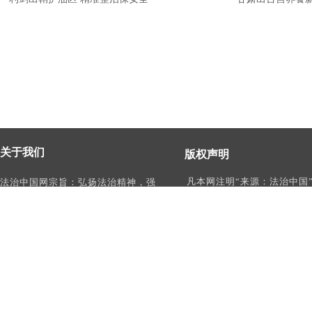
关于我们
版权声明
凡本网注明“来源：法治中国
法治中国网宗旨：弘扬法治精神，强
作品，均为法治中国合法拥
化依法治国、依法执政、依法行政、
有权使用的作品，未经本网
依法治理、依法维权意识，打造及
转载、摘编或利用其它方式
时、权威、有影响力的中国法治服务
作品。
平台。