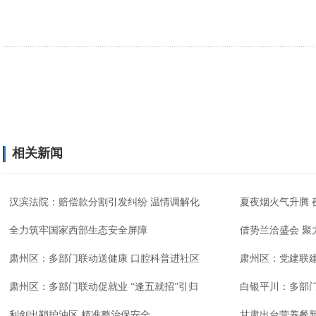
相关新闻
汉滨法院：赔偿款分割引发纠纷 温情调解化
夏夜烟火气升腾 
全力筑牢国家西部生态安全屏障
借势兰洽盛会 聚
肃州区：多部门联动送健康 口腔科普进社区
肃州区：党建联
肃州区：多部门联动促就业 “逢五就招”引归
白银平川：多部
利剑出鞘护油区 精准整治保安全
甘肃出台营养餐新