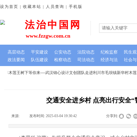
设为首页 | 收藏本站 | 人员查询 | 手机版
法治中国网
www.fzzgw.com.cn
高层动态
平安建设
公安动态
法院动态
纪检监察
民生观
政法要闻
队伍建设
检察动态
司法动态
经济与法
社会与
年木莲王树下等你来----武汉锦心设计文创团队走进利川市毛坝镇新华村木莲
交通安全进乡村 点亮出行安全“
来源:
|
发布时间:
2025-03-04 19:30:42
|
|
|
分享到: